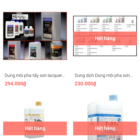
paint color
Hết hàng
Dung môi pha tẩy sơn lacquer
Dung dịch Dung môi pha sơn
1L các loại Thinner Cleaner
Lacquer Acrylic thinner Gaia
294.000₫
230.000₫
Wash Leveling Retarder MODO
Brush serires T01 T2T06
paint color
Hết hàng
Hết hàng