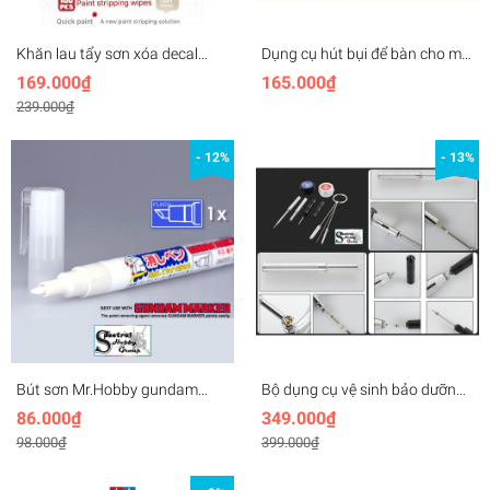
Khăn lau tẩy sơn xóa decal
Dụng cụ hút bụi để bàn cho mô
nước Hobby Mio Paint remover
hình TENWIN mini Desktop
169.000₫
165.000₫
stripping wipes cleaner
Vacuum Cleaner Electric Dust
239.000₫
- 12%
- 13%
Bút sơn Mr.Hobby gundam
Bộ dụng cụ vệ sinh bảo dưỡng
marker GM300 tẩy xóa sơn
sửa chữa bút sơn airbrush pen
86.000₫
349.000₫
remover panel line paint color
cleaning maintenance tools
98.000₫
399.000₫