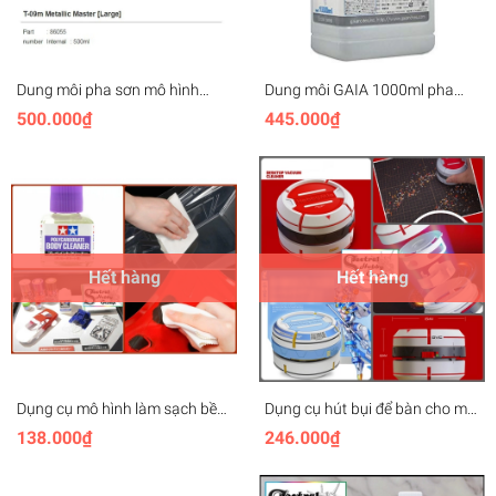
Dung môi pha sơn mô hình
Dung môi GAIA 1000ml pha
lacquer Gaia Thinner Metallic
các loại sơn lacquer T01h T-01h
500.000₫
445.000₫
Master T09
T 01h thinner
Hết hàng
Hết hàng
Dụng cụ mô hình làm sạch bề
Dụng cụ hút bụi để bàn cho mô
mặt trước khi sơn và tẩy sơn
hình mini Desktop Vacuum
138.000₫
246.000₫
Polycarbonate Body Cleaner
Cleaner Tool hobby MIO
TAMIYA