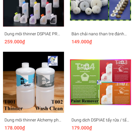
Dung môi thinner DSPIAE PRO
Bàn chải nano than tre đánh
pha sơn cao cấp lacquer paint
bóng, vệ sinh làm sạch bụi
259.000₫
149.000₫
color Cleaner Vệ sinh Remover
6mm các loại brush head, nano
tẩy sơn
brush, walnut diamond brush
Dung môi thinner Alchemy pha
Dung dịch DSPIAE tẩy rửa / tẩy
sơn mô hình T001 / Wash
sơn T03 T04 T07 Tool Cleaner
178.000₫
179.000₫
Clean rửa bút sơn T002 500ml
Pen wash Remover paint