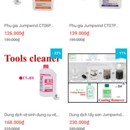
Phụ gia Jumpwind CT06P
Phụ gia Jumpwind CT07P
Redissolution Khôi phục lại sơn
Retarder Chất làm chậm, ngăn
126.000₫
139.000₫
đã bị khô, đông đặc 150ml
ngừa vết bút, cải thiện độ mịn
159.000₫
159.000₫
lớp sơn
- 23%
- 11%
Dung dịch vệ sinh dụng cụ vẽ,
Dung dịch tẩy sơn Jumpwind
bút sơn, cọ vẽ Jumpwind CT03
CT04 500ml (CT-04)
168.000₫
230.000₫
500ml (CT-03) Cleaning Fluid,
219.000₫
259.000₫