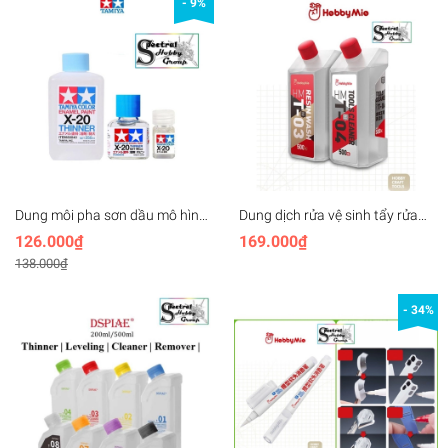
- 9%
Dung môi pha sơn dầu mô hình
Dung dịch rửa vệ sinh tẩy rửa
| tẩy xóa panel line | tamiya
dụng cụ / bút sơn mô hình
126.000₫
169.000₫
Enamel X-20 X20 thinner paint
airbrush cleaner wash HMT03
138.000₫
HMT04 hobby mio
- 34%