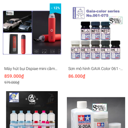
- 12%
Máy hút bụi Dspiae mini cầm
Sơn mô hình GAIA Color 061 -
tay portable handheld vacuum
075 trắng xám series White
859.000₫
86.000₫
cleaner HC-V
Blue Gray Sunin paint
979.000₫