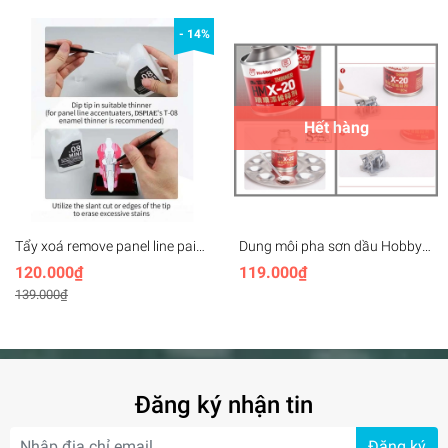
- 14%
Hết hàng
Tẩy xoá remove panel line paint
Dung môi pha sơn dầu Hobby
T08 DSPIAE (X-20) dung môi
MIO tẩy xóa panel line Enamel
120.000₫
119.000₫
pha sơn dầu Enamel thinner
X-20 X20 80ml thinner paint
139.000₫
color
Đăng ký nhận tin
Đăng ký