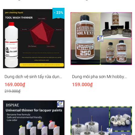
Brush Cleaner
- 23%
Dung dịch vệ sinh tẩy rửa dụng
Dung môi pha sơn Mr.hobby
cụ / bút sơn SUNIN airbrush
Weathering Color Solvent cho
169.000₫
159.000₫
cleaner wash thinner
màu sơn phong hoá, xoá panel
219.000₫
line