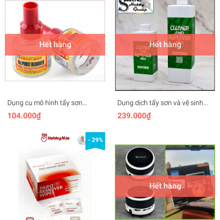
Hết hàng
Hết hàng
Dụng cụ mô hình tẩy sơn
Dung dịch tẩy sơn và vệ sinh
mr.hobby paint remover
mô hình 2in1 Cleaner and
104.000₫
239.000₫
remover PVC Resin GK ATM SH
Studio
- 29%
Hết hàng