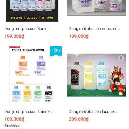
Dung môi pha sơn Sunin
Dung môi pha sơn nước mô
Thinner Standard TH01
hình tamiya X20A X-20A
199.000₫
109.000₫
Metallic TH09 Leveling color
Acrylic Thinner paint
lacquer paint
- 26%
Dung môi pha sơn Thinner
Dung môi pha sơn lacquer
lacquer Jumpwind CT01P
JUMPWIND Thinner Basic,
103.000₫
209.000₫
CT02P CT05P 150ml
Leveling, Metallic paint
139.000₫