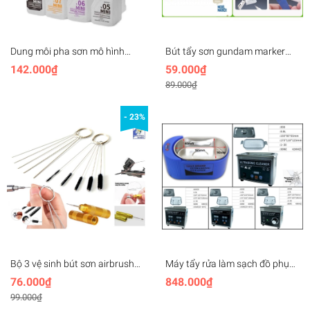
Dung môi pha sơn mô hình
Bút tẩy sơn gundam marker
DSPIAE Thinner MINI Leveling |
Hobby Mio water-based soft-
142.000₫
59.000₫
Cleaner | Remover vệ sinh tẩy
head pen remover panel line
89.000₫
sơn paint lacquer color
paint
- 23%
Bộ 3 vệ sinh bút sơn airbrush
Máy tẩy rửa làm sạch đồ phụ
Cleaning Repair Needle Nozzle
kiện tẩy sơn Mini LT05C 008
76.000₫
848.000₫
009 Ultrasonic Cleaner
99.000₫
Machine Glass Jewel