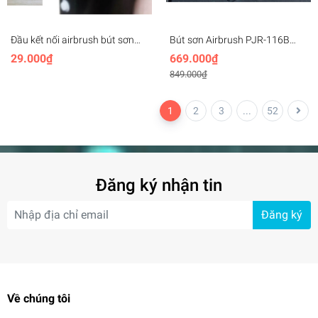
Đầu kết nối airbrush bút sơn
Bút sơn Airbrush PJR-116B
adapter joint air pump
0.5mm paint spray gun
29.000₫
669.000₫
849.000₫
1
2
3
...
52
Đăng ký nhận tin
Đăng ký
Về chúng tôi