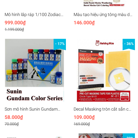
Mô hình lắp ráp 1/100 Zodiac
Màu tạo hiệu ứng tông màu da,
Royal Guardian Baffarion Bull
bụi, bong tróc cháy Hobby Mio
999.000₫
146.000₫
Machine Hemoxian x
Weathering Set mecha girl
1.199.000₫
Toyscomic
coloring
- 17%
- 36%
Sơn mô hình Sunin Gundam
Decal Masking tròn cắt sẵn các
Color UG Series
cỡ Hobby Mio Pre-cut Masking
58.000₫
109.000₫
Paper Round M01
70.000₫
169.000₫