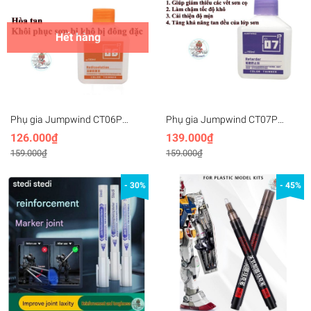
Hết hàng
Phụ gia Jumpwind CT06P
Phụ gia Jumpwind CT07P
Redissolution Khôi phục lại sơn
Retarder Chất làm chậm, ngăn
126.000₫
139.000₫
đã bị khô, đông đặc 150ml
ngừa vết bút, cải thiện độ mịn
159.000₫
159.000₫
lớp sơn
- 30%
- 45%