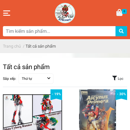
0
Trang chủ
/
Tất cả sản phẩm
Tất cả sản phẩm
Sắp xếp:
Thứ tự
Lọc
- 19%
- 30%