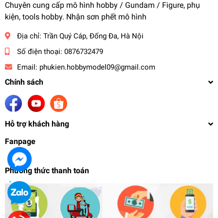
Chuyên cung cấp mô hình hobby / Gundam / Figure, phụ
kiện, tools hobby. Nhận sơn phết mô hình
Địa chỉ:
Trần Quý Cáp, Đống Đa, Hà Nội
Số điện thoại:
0876732479
Email:
phukien.hobbymodel09@gmail.com
Chính sách
Hỗ trợ khách hàng
Fanpage
Phương thức thanh toán