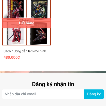
book
Hết hàng
Sách hướng dẫn làm mô hình
gunpla making skills guide
480.000₫
book
Đăng ký nhận tin
Đăng ký