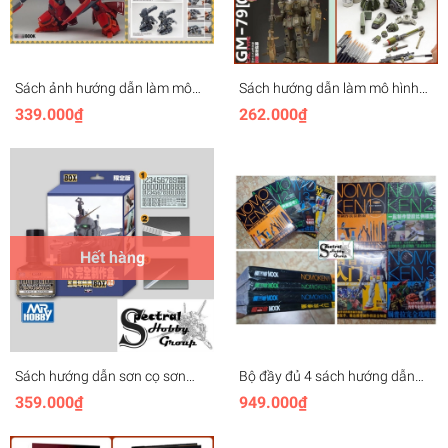
Sách ảnh hướng dẫn làm mô
Sách hướng dẫn làm mô hình
hình sơn vẽ gundam gunpla
gundam gunpla paint brush
339.000₫
262.000₫
mobile suite paint brush draw
draw book các loại
book Vol2
Hết hàng
Sách hướng dẫn sơn cọ sơn
Bộ đầy đủ 4 sách hướng dẫn
airbrush cơ bản gundam EZ8
NOMOKEN các kỹ thuật làm
359.000₫
949.000₫
và lọ Panel line special limited
mô hình gunpla modeling
5th Anniversary
making skills guide gundam