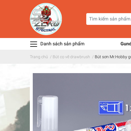
Danh sách sản phẩm
Gun
Trang chủ
/
Bút cọ vẽ drawbrush
/
Bút sơn Mr.Hobby g