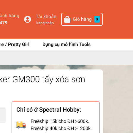
hách hàng
Tài khoản
Giỏ hàng
0
479
Đăng nhập
re / Pretty Girl
Dụng cụ mô hình Tools
er GM300 tẩy xóa sơn
Chỉ có ở Spectral Hobby:
Freeship 15k cho ĐH >600k.
Freeship 40k cho ĐH >1200k