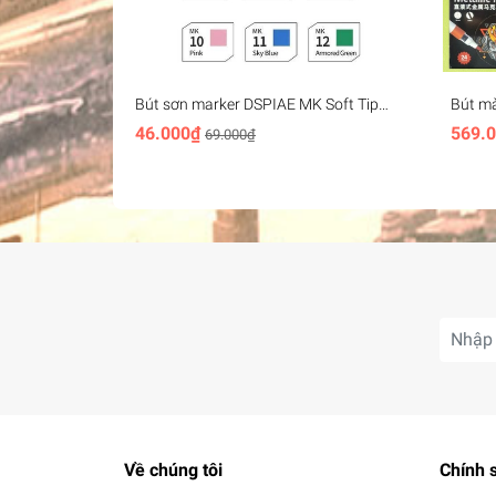
Bút sơn marker DSPIAE MK Soft Tip
Bút m
draw brush Basic mecha color Acrylic
Acryli
46.000₫
569.
69.000₫
Water-based
Color 
Về chúng tôi
Chính 