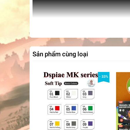
Sản phẩm cùng loại
- 33%
Dụng cụ bút sơn mô hình
Tên sản phẩm: bút tẩy sơn gundam marker rem
Hãng sản xuất: Mr.hobby japan
#dungcu #dochoi#mohinh #gundam #gunpla #m