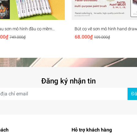
àu sơn mô hình đầu cọ mềm
Bút cọ vẽ sơn mô hình hand dra
c Marker Doloha (Basic, Metallic
multi-function brush pastel color
000₫
68.000₫
749.000₫
109.000₫
Series)
paint dry sweep Hobby Mio
Đăng ký nhận tin
Đă
sách
Hỗ trợ khách hàng