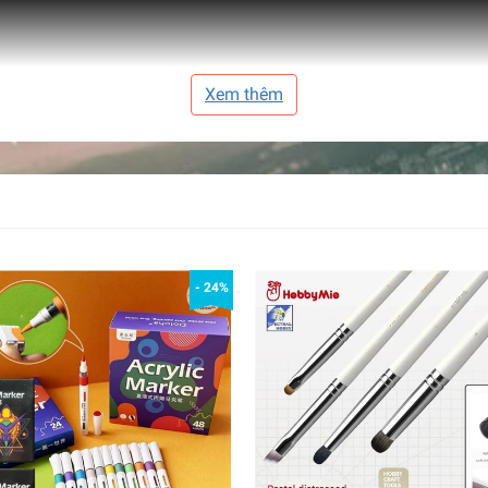
Xem thêm
- 24%
over
arker #remover #paint #color