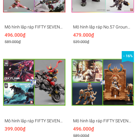
Mô hình lắp ráp FIFTY SEVEN
Mô hình lắp ráp No.57 Ground
57 Armored Puppet Sakura
Armor - Fifty Seven - Morise
496.000₫
479.000₫
Edge 1/24
hobby
589.000₫
539.000₫
- 16%
Mô hình lắp ráp FIFTY SEVEN
Mô hình lắp ráp FIFTY SEVEN
1/24 Armored Puppet 57-G02
57 ESIS Egyptian Pharaoh
399.000₫
496.000₫
Oni Flame Shadow Wolf
1/24 Armored Puppet
589.000₫