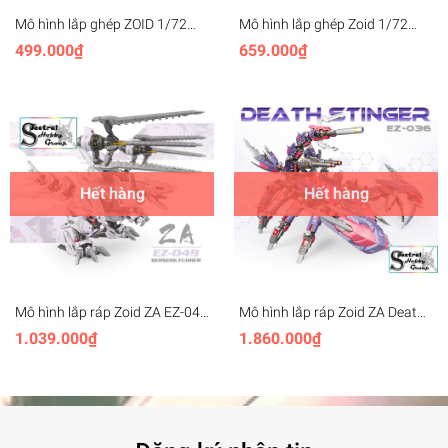
Mô hình lắp ghép ZOID 1/72
Mô hình lắp ghép Zoid 1/72
Saber Tiger SCHWALZ Ver
Liger Zero Panzer 032 BT
499.000₫
659.000₫
model
Hết hàng
Hết hàng
Mô hình lắp ráp Zoid ZA EZ-049
Mô hình lắp ráp Zoid ZA Death
Berserk Fuhrer EZ049
Stinger Scorpion bọ cạp EZ-036
1.039.000₫
1.860.000₫