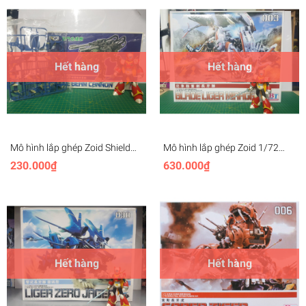
Hết hàng
Hết hàng
Mô hình lắp ghép Zoid Shield
Mô hình lắp ghép Zoid 1/72
Liger 1/72, Customize Parts
Blade Liger Mirage Peal silver
230.000₫
630.000₫
Double Beam Canon
BT Model
Hết hàng
Hết hàng