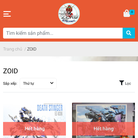
0
Trang chủ
/
ZOID
ZOID
Sắp xếp:
Thứ tự
Lọc
Hết hàng
Hết hàng