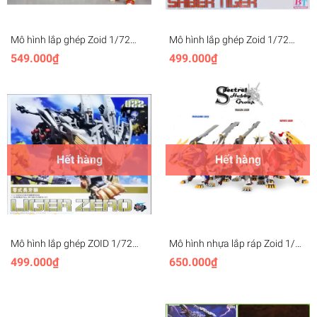
Mô hình lắp ghép Zoid 1/72
Mô hình lắp ghép Zoid 1/72
Liger Zero Jager - BT model
Saber Tiger - BT model
549.000₫
499.000₫
Hết hàng
Hết hàng
Mô hình lắp ghép ZOID 1/72
Mô hình nhựa lắp ráp Zoid 1/72
Liger Zero - BT
HMM Liger Beast Murasame
499.000₫
650.000₫
Mugen Hayate SF95