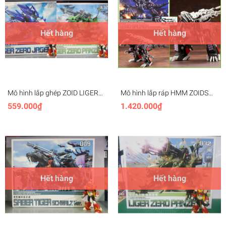
Hết hàng
Hết hàng
Mô hình lắp ghép ZOID LIGER
Mô hình lắp ráp HMM ZOIDS
Clear.ver - 1/72 - BT
1/72 EZ-026 Genosaurer
559.000₫
1.420.000₫
Repackage Kotobukiya Zoid
Hết hàng
Hết hàng