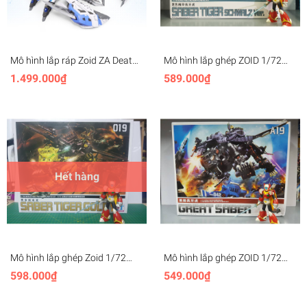
Mô hình lắp ráp Zoid ZA Death
Mô hình lắp ghép ZOID 1/72
Stinger Scorpion bọ cạp EZ-036
Saber Tiger SCHWALZ Ver
1.499.000₫
589.000₫
BLUE & WHITE COLOR EDITION
HMM009 - BT Model
Hết hàng
Mô hình lắp ghép Zoid 1/72
Mô hình lắp ghép ZOID 1/72
Saber Tiger Gold, HMM019 BT
Great Saber A19 - BT Model
598.000₫
549.000₫
Model