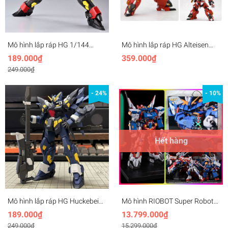
Mô hình lắp ráp HG 1/144
Mô hình lắp ráp HG Alteisen
Huckebein MK-II Trombe mk2 -
Riese Progressive Super Robot
189.000₫
359.000₫
XYS Model
Wars OG (SRWOG) BT Model
249.000₫
- 24%
- 10%
Hết hàng
Mô hình lắp ráp HG Huckebein
Mô hình RIOBOT Super Robot
Mk-II SRWOG MK2 - XYS Model
Wars OG Henkei Gattai SRX R-
189.000₫
13.799.000₫
1 R-2 R-3 team
249.000₫
15.299.000₫