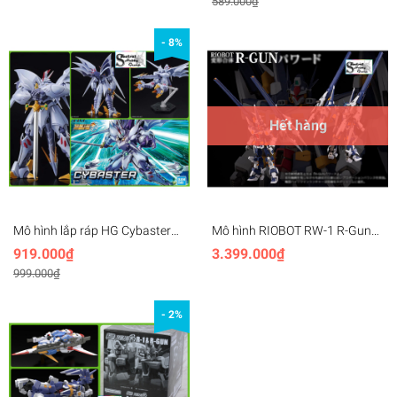
589.000₫
- 8%
Hết hàng
Mô hình lắp ráp HG Cybaster
Mô hình RIOBOT RW-1 R-Gun
Cybuster Super robot wars
Powered Super Robot Wars
919.000₫
3.399.000₫
SRW OG Bandai
SRW OG Original Generations
999.000₫
Action Figure
- 2%