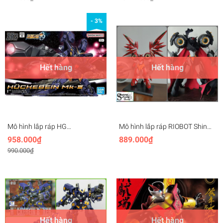
- 3%
Hết hàng
Hết hàng
Mô hình lắp ráp HG
Mô hình lắp ráp RIOBOT Shin
HUCKEBEIN Mk-III Super Robot
Getter 1 Red | Black MJH model
958.000₫
889.000₫
Wars - Bandai
SUPER ROBOT (kèm base)
990.000₫
Hết hàng
Hết hàng