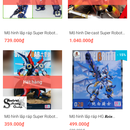
Mô hình lắp ráp Super Robot
Mô hình Die-cast Super Robot
HUCKEBEIN BOXER OG 013 BT
Chogokin - Mazinger Z Year
739.000₫
1.040.000₫
Model
Model 2016 Limited
- 15%
Hết hàng
Mô hình lắp ráp Super Robot
Mô hình lắp ráp HG 𝑹𝒆𝒊𝒏
Wars OG DYGENGUAR - BT
𝑾𝒆𝒊𝒃𝒓𝒊𝒕𝒕𝒆𝒓 SUPER ROBOT WARS
359.000₫
499.000₫
Model
SRWOG BT model