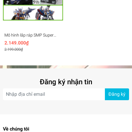
Mô hình lắp ráp SMP Super
Robot Wars OG R-1 R-GUN (Set
2.149.000₫
R1 + R-GUN) Shokugan
2.199.000₫
BANDAI
Đăng ký nhận tin
Đăng ký
Về chúng tôi