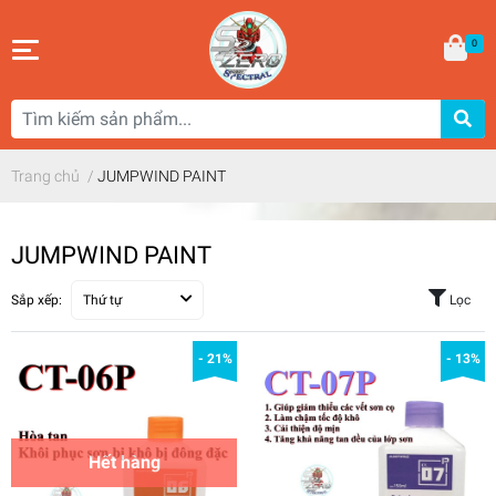
0
Trang chủ
/
JUMPWIND PAINT
JUMPWIND PAINT
Sắp xếp:
Thứ tự
Lọc
- 21%
- 13%
Hết hàng