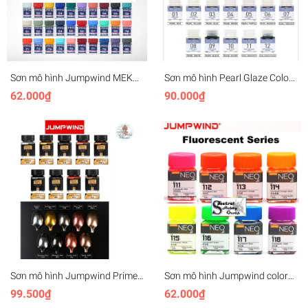
Sơn mô hình Jumpwind MEKA
Sơn mô hình Pearl Glaze Color
Color series MC51-80 lacquer
GC series lacuqer Jumpwind
62.000₫
90.000₫
High Gloss paint
Sơn mô hình Jumpwind Prime
Sơn mô hình Jumpwind color
metal PM lacquer metallic color
màu huỳnh quang phát sáng
99.500₫
62.000₫
với led UV No. 111-118