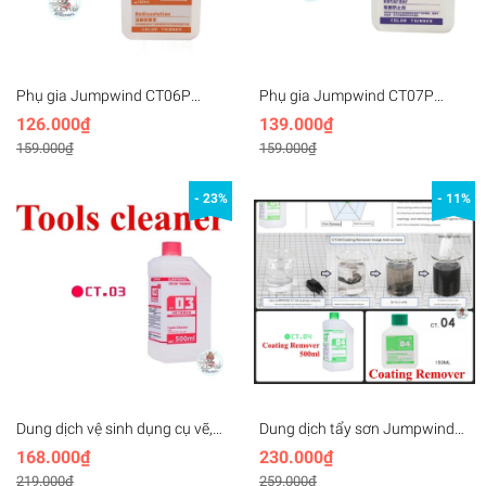
Phụ gia Jumpwind CT06P
Phụ gia Jumpwind CT07P
Redissolution Khôi phục lại sơn
Retarder Chất làm chậm, ngăn
126.000₫
139.000₫
đã bị khô, đông đặc 150ml
ngừa vết bút, cải thiện độ mịn
159.000₫
159.000₫
lớp sơn
- 23%
- 11%
Dung dịch vệ sinh dụng cụ vẽ,
Dung dịch tẩy sơn Jumpwind
bút sơn, cọ vẽ Jumpwind CT03
CT04 500ml (CT-04)
168.000₫
230.000₫
500ml (CT-03) Cleaning Fluid,
219.000₫
259.000₫