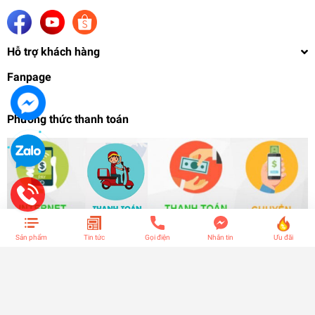
Hỗ trợ khách hàng
Fanpage
Phương thức thanh toán
Sản phẩm
Tin tức
Gọi điện
Nhắn tin
Ưu đãi
© Bản quyền thuộc về
S-zero Spectral Hobby
| Cung cấp bởi
Sapo