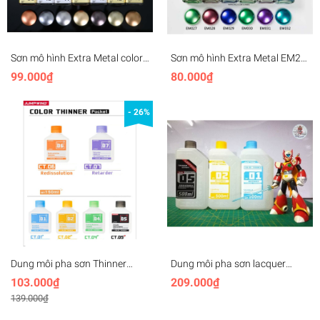
Sơn mô hình Extra Metal color
Sơn mô hình Extra Metal EM21-
EM01-EM16 gold silver iron
EM32 Metallic lacquer -
99.000₫
80.000₫
Metallic lacquer - Jumpwind
Jumpwind
- 26%
Dung môi pha sơn Thinner
Dung môi pha sơn lacquer
lacquer Jumpwind CT01P
JUMPWIND Thinner Basic,
103.000₫
209.000₫
CT02P CT05P 150ml
Leveling, Metallic paint
139.000₫