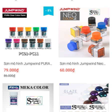
Brush Cleaner
- 8%
Sơn mô hình Jumpwind PURA
Sơn mô hình Jumpwind Neo
Clear Color series PC01-PC11
color Basic 001-042 lacquer
79.000₫
60.000₫
lacquer paint
paint
86.000₫