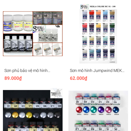
Fluorescent lacquer paint
Sơn phủ bảo vệ mô hình
Sơn mô hình Jumpwind MEKA
topcoat clear gloss matt flat
Color MC81-100 series lacquer
89.000₫
62.000₫
bóng mờ Scratch resistant
High Gloss paint
protective Sunin Gaia
Jumpwind Mr.hobby color