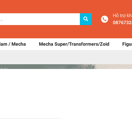
Hỗ trợ k
0876732
dam / Mecha
Mecha Super/Transformers/Zoid
Figu