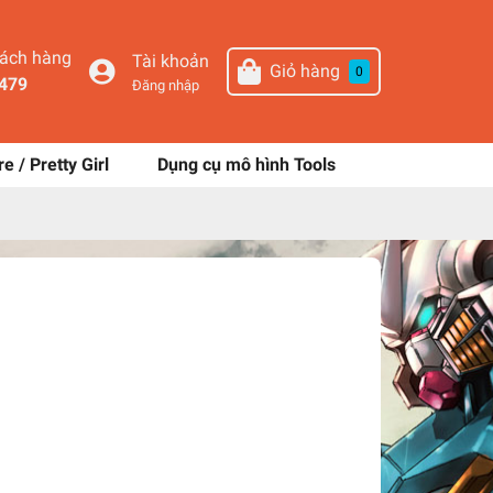
hách hàng
Tài khoản
Giỏ hàng
0
479
Đăng nhập
re / Pretty Girl
Dụng cụ mô hình Tools