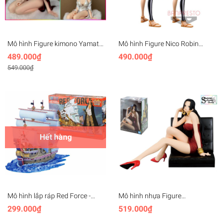
Mô hình Figure kimono Yamato
Mô hình Figure Nico Robin
One Piece - beautiful girl statue
Glitter & Glamours Wanokuni
489.000₫
490.000₫
One Piece Banpresto
549.000₫
Hết hàng
Mô hình lắp ráp Red Force -
Mô hình nhựa Figure
One Piece Grand Ship
BANPRESTO ONE PIECE
299.000₫
519.000₫
Collection
CREATOR X CREATOR BOA