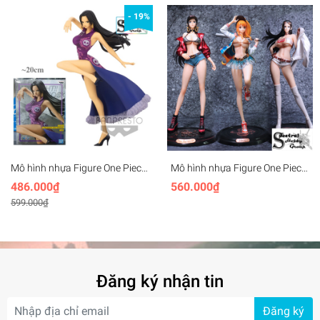
HANCOCK II VER. A RE-RUN
RED
- 19%
Mô hình nhựa Figure One Piece
Mô hình nhựa Figure One Piece
Lady Fight BOA Hancock -
Nami Robin Boa Hancok 32cm
486.000₫
560.000₫
Banpresto
cast off
599.000₫
Đăng ký nhận tin
Đăng ký