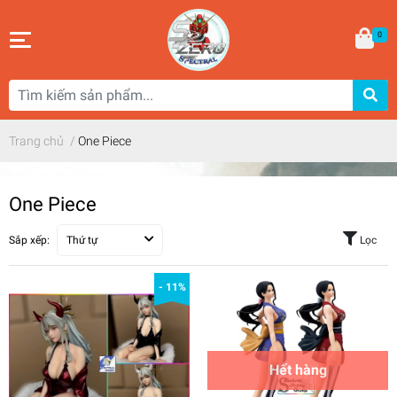
0
Trang chủ
/
One Piece
One Piece
Sắp xếp:
Thứ tự
Lọc
- 11%
Hết hàng