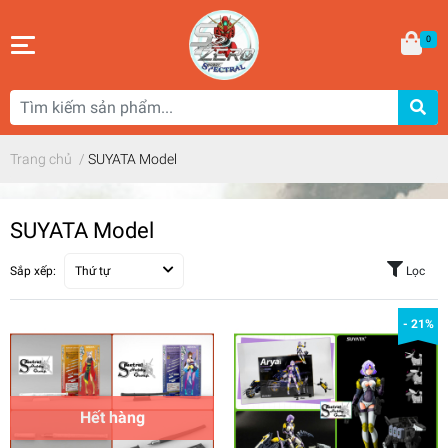
0
Trang chủ
/
SUYATA Model
SUYATA Model
Sắp xếp:
Thứ tự
Lọc
- 21%
Hết hàng