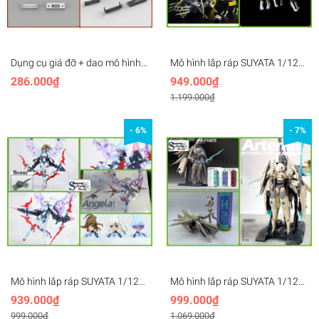
Dụng cụ giá đỡ + dao mô hình
Mô hình lắp ráp SUYATA 1/12
kĩ thuật Suyata CT001-002 +
Arya Machine Hunter Poem
286.000₫
949.000₫
10 blade model Pen Knife
HP001 Pretty Armor Girl
1.199.000₫
Katana
- 6%
- 7%
Mô hình lắp ráp SUYATA 1/12
Mô hình lắp ráp SUYATA 1/12
Angela Hunter Poem HP002
ARTEMIS FAFNER Pretty Armor
939.000₫
999.000₫
Pretty Armor Girl PA (Kèm
Girl PA
999.000₫
1.069.000₫