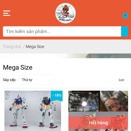
0
Trang chủ
/
Mega Size
Mega Size
Sắp xếp:
Thứ tự
Lọc
- 18%
Hết hàng