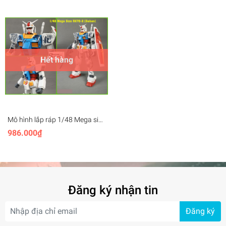
Hết hàng
Mô hình lắp ráp 1/48 Mega size
RX-78-2 RX78 Gundam Daban
986.000₫
(kèm decal)
Đăng ký nhận tin
Đăng ký