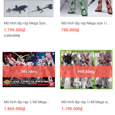
Mô hình lắp ráp Mega Size
Mô hình lắp ráp Mega size 1/48
1/35 RX-78-2 (52cm) Jumbo
Zaku II megasize gundam
1.799.000₫
780.000₫
Fang Dajing 7802
daban
2.200.000₫
Hết hàng
Hết hàng
Mô hình lắp ráp 1/48 Mega
Mô hình lắp ráp 1/48 Mega size
Size Unicorn Destroy Mode
Unicorn MEGASIZE 53.5cm
1.869.000₫
1.190.000₫
Gundam Bandai
(+led) gundam Daban