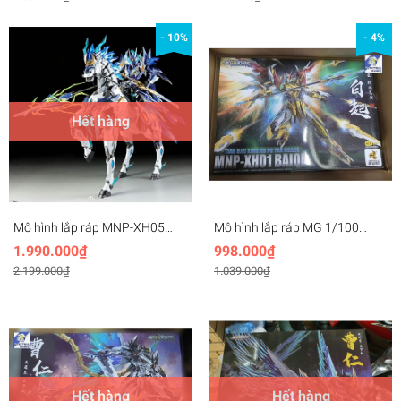
Metal Inner Frame
- 10%
- 4%
Hết hàng
Mô hình lắp ráp MNP-XH05
Mô hình lắp ráp MG 1/100
Zhao Yun 1/100 Triệu Vân +
MNP-XH01 BAI QI Motor
1.990.000₫
998.000₫
Ngựa Motor Nuclear
Nuclear BaiQi
2.199.000₫
1.039.000₫
Hết hàng
Hết hàng