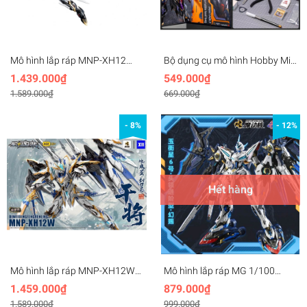
Mô hình lắp ráp MNP-XH12
Bộ dụng cụ mô hình Hobby Mio
1/100 GAN JIANG Cang Tương
x MOTOR NUCLEAR Premium
1.439.000₫
549.000₫
Metal Frame MOTOR NUCLEAR
Tool Kit (kìm, dao, nhíp, ...)
1.589.000₫
669.000₫
- 8%
- 12%
Hết hàng
Mô hình lắp ráp MNP-XH12W
Mô hình lắp ráp MG 1/100
1/100 GAN JIANG Cang Tương
Motor Nuclear Huyễn Tứ MNP-
1.459.000₫
879.000₫
Metal Frame MOTOR NUCLEAR
CR01 HuanCi Blazing Star
1.589.000₫
999.000₫