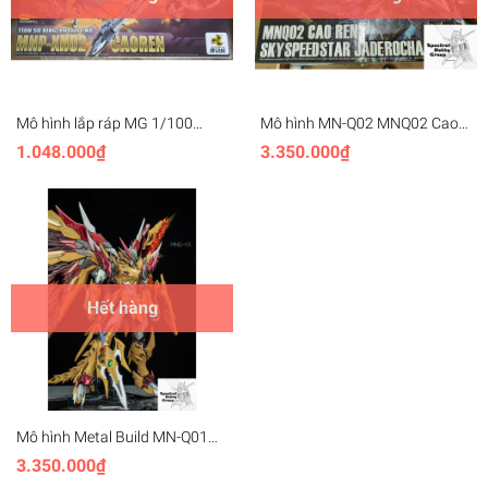
Mô hình lắp ráp MG 1/100
Mô hình MN-Q02 MNQ02 Cao
Caoren MNP-XH02 Motor
Ren / White Dragon Metal Build
1.048.000₫
3.350.000₫
Nuclear
Metalbuild MB Motor Nuclear
Hết hàng
Mô hình Metal Build MN-Q01
MNQ01 Baiqi Huanglong / Red
3.350.000₫
Dragon MB Motor Nuclear