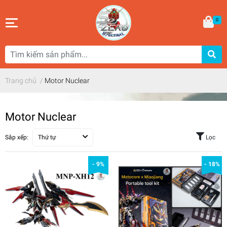
0
Trang chủ
/
Motor Nuclear
Motor Nuclear
Sắp xếp:
Thứ tự
Lọc
- 9%
- 18%