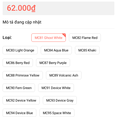
62.000₫
Mô tả đang cập nhật
Loại:
MC81 Ghost White
MC82 Flame Red
MC83 Light Orange
MC84 Aqua Blue
MC85 Khaki
MC86 Berry Red
MC87 Berry Purple
MC88 Primrose Yellow
MC89 Volcanic Ash
MC90 Fern Green
MC91 Device White
MC92 Device Yellow
MC93 Device Gray
MC94 Device Blue
MC95 Space White