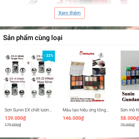
Xem thêm
Sản phẩm cùng loại
- 22%
Sơn Sunin EX chất lượng
Màu tạo hiệu ứng tông
Sơn mô h
cao màu bạc màu thép
màu da, bụi, bong tróc
Gundam C
139.000₫
146.000₫
58.000₫
Titanium Mithril Silver
cháy Hobby Mio
179.000₫
70.000₫
Shiny
Weathering Set mecha
girl coloring