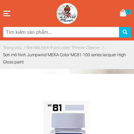
0
Trang chủ
/
Sơn Mô hình Paint color Thinner Cleaner
/
Sơn mô hình Jumpwind MEKA Color MC81-100 series lacquer High
Gloss paint