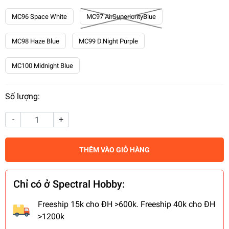
MC96 Space White
MC97 AirSuperiorityBlue
MC98 Haze Blue
MC99 D.Night Purple
MC100 Midnight Blue
Số lượng:
-
+
THÊM VÀO GIỎ HÀNG
Chỉ có ở Spectral Hobby:
Freeship 15k cho ĐH >600k. Freeship 40k cho ĐH
>1200k