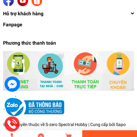
Hỗ trợ khách hàng
Fanpage
Phương thức thanh toán
Sơn mô hình Jumpwind MEKA Color MC81-100
series lacquer High Gloss paint
60.000₫
undefined
© Bản quyền thuộc về
S-zero Spectral Hobby
| Cung cấp bởi
Sapo
Tiến Hành Thanh Toán