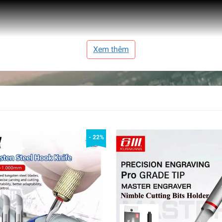
Xem thêm
- 22%
g Knife/Craft Tools High Precision Scribing Knife Tungsten
m không bao gồm cán holder - cái này phải mua riêng)