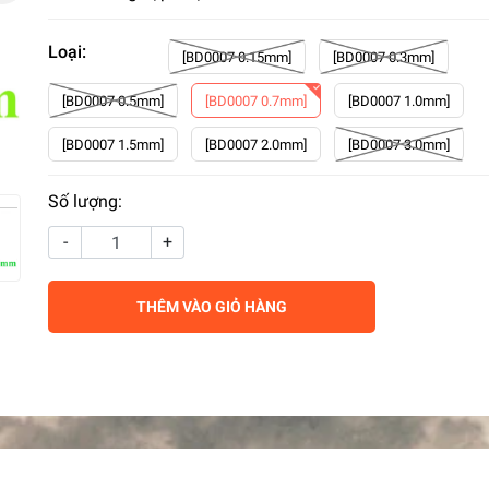
Loại:
[BD0007 0.15mm]
[BD0007 0.3mm]
[BD0007 0.5mm]
[BD0007 0.7mm]
[BD0007 1.0mm]
[BD0007 1.5mm]
[BD0007 2.0mm]
[BD0007 3.0mm]
Số lượng:
-
+
THÊM VÀO GIỎ HÀNG