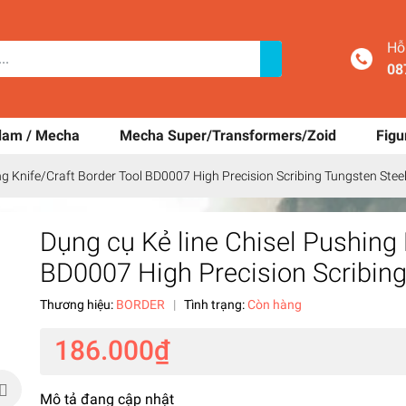
Hỗ trợ
08767
dam / Mecha
Mecha Super/Transformers/Zoid
Figu
ng Knife/Craft Border Tool BD0007 High Precision Scribing Tungsten Stee
Dụng cụ Kẻ line Chisel Pushing 
BD0007 High Precision Scribing
Thương hiệu:
BORDER
|
Tình trạng:
Còn hàng
186.000₫
Mô tả đang cập nhật