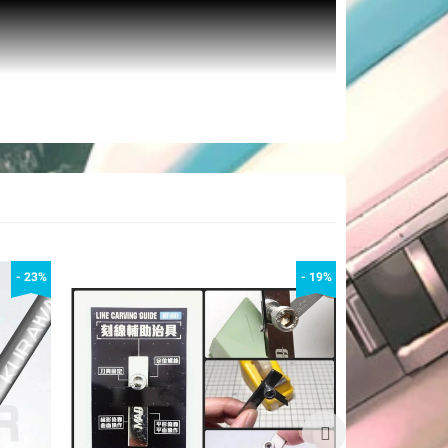
- 23%
- 19%
 Steel With Hand Grip