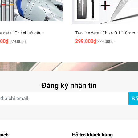
a dung giúp thao tác dễ dàng hơn
er
e detail Chisel lưỡi câu
Tạo line detail Chisel 0.1-1.0mm
AWA 0.1-1.0mm ET9 Hook Line
KURAKAWA Master Engraver Kni
000₫
299.000₫
279.000₫
389.000₫
+ cán
Pro + Cán cao cấp
Đăng ký nhận tin
Đă
sách
Hỗ trợ khách hàng