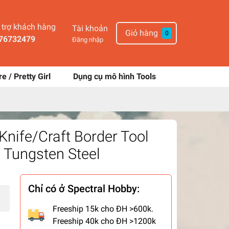
 khách hàng
Tài khoản
Giỏ hàng
0
32479
Đăng nhập
re / Pretty Girl
Dụng cụ mô hình Tools
l
Knife/Craft Border Tool
 Tungsten Steel
Chỉ có ở Spectral Hobby:
Freeship 15k cho ĐH >600k.
Freeship 40k cho ĐH >1200k