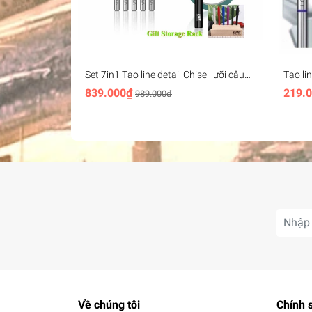
Hãng: Border Model
Sản phẩm chisel thường mua kèm cán holder đ
#dochoi #mohinh #dungcu #chisel #cán #hold
Set 7in1 Tạo line detail Chisel lưỡi câu
Tạo lin
KURAKAWA ET9 Hook Line Knife 0.1-
KURAK
839.000₫
219.
989.000₫
0.5 + Handle + Masking
Knife 
Về chúng tôi
Chính 