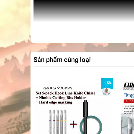
Sản phẩm cùng loại
- 15%
Border Model BD0007 0.15mm-3mm Chisel Pushin
Dụng cụ mô hình hobby
Tên sản phẩm: - Chisel kẻ line các cỡ (sản phẩ
Chất liệu: kim loại