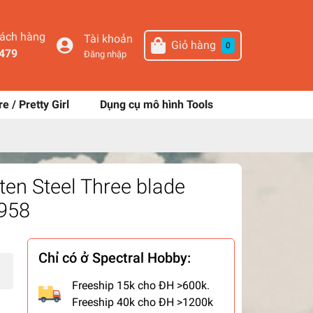
hách hàng
Tài khoản
Giỏ hàng
0
479
Đăng nhập
re / Pretty Girl
Dụng cụ mô hình Tools
ten Steel Three blade
0958
Chỉ có ở Spectral Hobby:
Freeship 15k cho ĐH >600k.
Freeship 40k cho ĐH >1200k