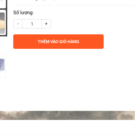
Số lượng:
-
+
THÊM VÀO GIỎ HÀNG