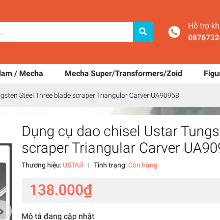
Hỗ trợ k
0876732
dam / Mecha
Mecha Super/Transformers/Zoid
Figu
ngsten Steel Three blade scraper Triangular Carver UA90958
Dụng cụ dao chisel Ustar Tungs
scraper Triangular Carver UA9
Thương hiệu:
USTAR
|
Tình trạng:
Còn hàng
138.000₫
Mô tả đang cập nhật