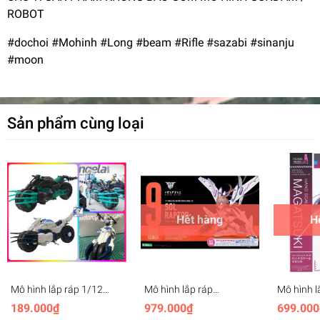
ROBOT
#dochoi #Mohinh #Long #beam #Rifle #sazabi #sinanju
#moon
Sản phẩm cùng loại
Hết hàng
H
Mô hình lắp ráp 1/12
Mô hình lắp ráp
Mô hình l
Motorcycle Monomer
Kotobukiya SOL Raptor
Kotobuki
189.000₫
979.000₫
699.000
Machine Girl
Megami Device 9 KP475
MAGATSU