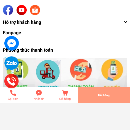
Hỗ trợ khách hàng
Fanpage
Phương thức thanh toán
Phụ kiện lắp ráp Weapon Long beam Rifle cho HG
RG Sazabi Sinanju Moon 00 gundam FAG ...
139.000₫
undefined
Tiến Hành Thanh Toán
Hết hàng
Gọi điện
Nhắn tin
Giỏ hàng
© Bản quyền thuộc về
S-zero Spectral Hobby
| Cung cấp bởi
Sapo