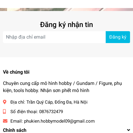
Machine Girl
FAG FG08
Đăng ký nhận tin
Đăng ký
Về chúng tôi
Chuyên cung cấp mô hình hobby / Gundam / Figure, phụ
kiện, tools hobby. Nhận sơn phết mô hình
Địa chỉ:
Trần Quý Cáp, Đống Đa, Hà Nội
Số điện thoại:
0876732479
Email:
phukien.hobbymodel09@gmail.com
Chính sách