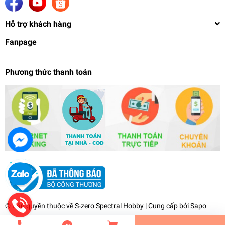
Hỗ trợ khách hàng
Fanpage
Phương thức thanh toán
Mô hình lắp ráp Transformer Transformers
Bumblebee Trumpeter
439.000₫
undefined
© Bản quyền thuộc về
S-zero Spectral Hobby
| Cung cấp bởi
Sapo
Tiến Hành Thanh Toán