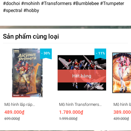
#dochoi #mohinh #Transformers #Bumblebee #Trumpeter
#spectral #hobby
Sản phẩm cùng loại
- 30%
- 11%
Hết hàng
Mô hình lắp ráp
Mô hình Transformers
Mô hình 
Transformer AICYNUS
CS03 STAR QUEEN
MD002 Tr
489.000₫
1.789.000₫
389.000
Primera MBREED –
Collection Space
Xiaofeng
699.000₫
1.999.000₫
439.000₫
Infinite Charm