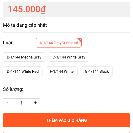
145.000₫
Mô tả đang cập nhật
Loại:
A-1/144 GrayGunmetal
B-1/144 Mecha Gray
C-1/144 White Gray
D-1/144 White Red
F-1/144 White
G-1/144 Black
Số lượng:
-
+
THÊM VÀO GIỎ HÀNG