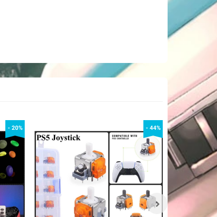
- 20%
- 44%
male Sang USB Type C Male OTG Converter