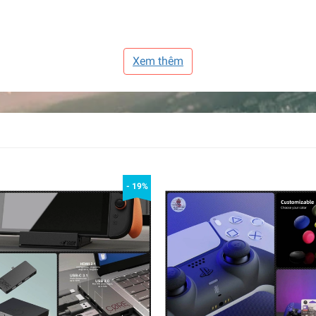
Xem thêm
1in (Xấp xỉ)
òng điện chờ: dưới 60uA
n AAA (Không bao gồm)
- 19%
iện khác trong hình)
 khiển không dây (Không có gói/box bán lẻ) 1 X USB 2.0 A Fe