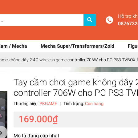
Hỗ trợ k
0876732
dam / Mecha
Mecha Super/Transformers/Zoid
Figu
game không dây 2.4G wireless game controller 706W cho PC PS3 TVBOX 
Tay cầm chơi game không dây 
controller 706W cho PC PS3 T
Thương hiệu:
PKGAME
|
Tình trạng:
Còn hàng
169.000₫
Mô tả đang cập nhật