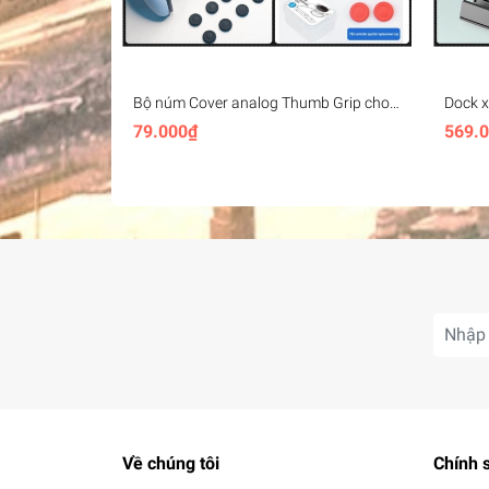
#dochoi #game #controller #wireles #2.4G #7
Bộ núm Cover analog Thumb Grip cho
Dock x
PS4 PS5 XBox
Co Jum
79.000₫
569.
Handh
Về chúng tôi
Chính 