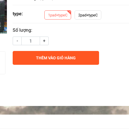
type:
1pad+typeC
2pad+typeC
Số lượng:
-
+
THÊM VÀO GIỎ HÀNG