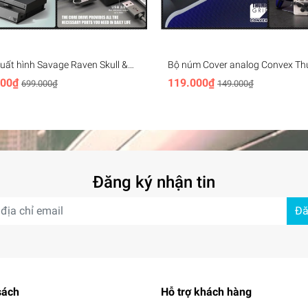
06W
uất hình Savage Raven Skull &
Bộ núm Cover analog Convex T
pgate cho Nintendo Switch 2,
Grip cho Nintendo Switch 2 PS4
000₫
119.000₫
699.000₫
149.000₫
eld gaming
XBox - Skull & Co
Đăng ký nhận tin
Đă
sách
Hỗ trợ khách hàng