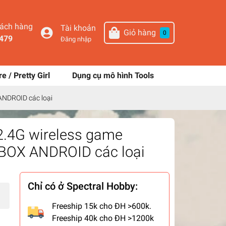
hách hàng
Tài khoản
Giỏ hàng
0
479
Đăng nhập
re / Pretty Girl
Dụng cụ mô hình Tools
ANDROID các loại
2.4G wireless game
VBOX ANDROID các loại
Chỉ có ở Spectral Hobby:
Freeship 15k cho ĐH >600k.
Freeship 40k cho ĐH >1200k