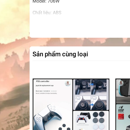
Model: 706W
Chất liệu: ABS
Màu sắc: Đen
Kích thước: 15,6 × 8,9 × 5,1cm/6,14 × 3,50 × 2,0
Công nghệ truyền dẫn: Không dây RF 2,4 GHz D
Sản phẩm cùng loại
Dòng điện hoạt động: ít hơn 15mA Pin: 2 * pi
Xử lý bề mặt: chống mồ hôi và dầu
Tuổi thọ phím: 50.0000 lần
Tuổi thọ rocker: 50.0000 lần
Số lượng: 1 Bộ (không bao gồm bản demo phụ k
Gói hàng bao gồm: 1 X Tay cầm chơi game điều
Adapter 1 X Đầu thu Nano USB