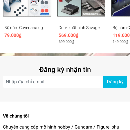
Bộ núm Cover analog
Dock xuất hình Savage
Bộ núm C
Thumb Grip cho PS4 PS5
Raven Skull & Co
Convex T
79.000₫
569.000₫
119.000
XBox
Jumpgate cho Nintendo
Nintendo
699.000₫
149.000₫
Switch 2, Handheld
PS5 XBox 
gaming
Đăng ký nhận tin
Đăng ký
Về chúng tôi
Chuyên cung cấp mô hình hobby / Gundam / Figure, phụ