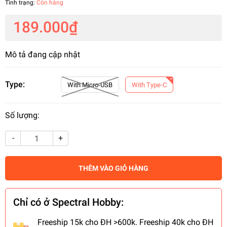
Tình trạng:
Còn hàng
189.000₫
Mô tả đang cập nhật
Type:
With Micro-USB
With Type-C
Số lượng:
-
+
THÊM VÀO GIỎ HÀNG
Chỉ có ở Spectral Hobby:
Freeship 15k cho ĐH >600k. Freeship 40k cho ĐH