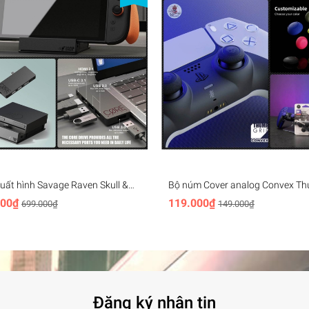
uất hình Savage Raven Skull &
Bộ núm Cover analog Convex T
pgate cho Nintendo Switch 2,
Grip cho Nintendo Switch 2 PS4
000₫
119.000₫
699.000₫
149.000₫
eld gaming
XBox - Skull & Co
Đăng ký nhận tin