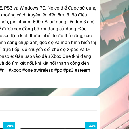
NE, PS3 và Windows PC. Nó có thể được sử dụng
 khoảng cách truyền lên đến 8m. 3. Bộ điều
hợp, pin lithium 600mA, sử dụng liên tục 8 giờ,
thể được sạc đồng bộ khi đang sử dụng. Đặc
 sai lệch kích thước nhỏ do đo thủ công, các
nh sáng chụp ảnh, góc độ và màn hình hiển thị
trực tiếp. Để chuyển đổi chế độ X-pad và D-
Console: Gắn usb vào đầu Xbox One (khi đang
 dò tìm kết nối, khi kết nối thành công đèn
 #n1 #xbox #one #wireless #pc #ps3 #steam
- 20%
- 44%