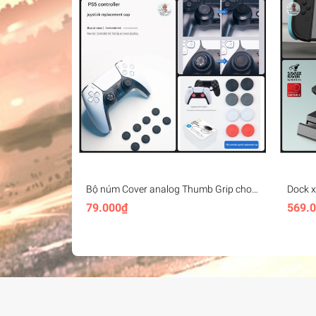
Bộ núm Cover analog Thumb Grip cho
Dock x
PS4 PS5 XBox
Co Jum
79.000₫
569.
Handh