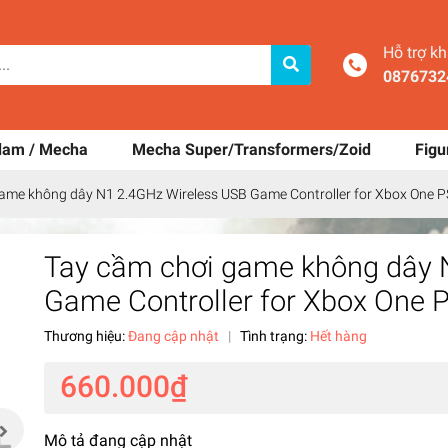
Hỗ trợ k
0876732
dam / Mecha
Mecha Super/Transformers/Zoid
Figu
ame không dây N1 2.4GHz Wireless USB Game Controller for Xbox One P
Tay cầm chơi game không dây 
Game Controller for Xbox One 
Thương hiệu:
Đang cập nhật
|
Tình trạng:
Hết hàng
660.000₫
Mô tả đang cập nhật