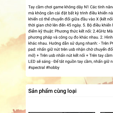
Tay cầm chơi game không dây N1 Các tính năng
mà không cần cài đặt bất kỳ trình điều khiển n
khiển có thể chuyển đổi giữa đầu vào X (kết nối 
thời gian chờ lên đến 45 ngày. 5. Bộ điều khiể
điểm kỹ thuật: Phương thức kết nối: 2.4GHz Màu
phương pháp và công cụ đo khác nhau. 2. Hình
khác nhau. Hướng dẫn sử dụng nhanh: - Trên PC
pad: nhấn giữ nút trên usb nhận chờ chuyển đổ
mở) + Trên usb nhấn nút kết nối + Trên tay cầm
LED sẽ sáng - Để tắt nguồn tay cầm, nhấn gi
#spectral #hobby
Sản phẩm cùng loại