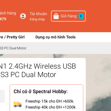
hách hàng
Tài khoản
Giỏ hàng
0
479
Đăng nhập
re / Pretty Girl
Dụng cụ mô hình Tools
S3 PC Dual Motor
N1 2.4GHz Wireless USB
PS3 PC Dual Motor
Chỉ có ở Spectral Hobby:
Freeship 15k cho ĐH >600k.
Freeship 40k cho ĐH >1200k