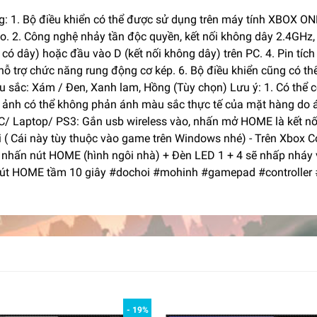
: 1. Bộ điều khiển có thể được sử dụng trên máy tính XBOX O
ào. 2. Công nghệ nhảy tần độc quyền, kết nối không dây 2.4GHz,
có dây) hoặc đầu vào D (kết nối không dây) trên PC. 4. Pin tích 
n hỗ trợ chức năng rung động cơ kép. 6. Bộ điều khiển cũng có 
 sắc: Xám / Đen, Xanh lam, Hồng (Tùy chọn) Lưu ý: 1. Có thể có
 ảnh có thể không phản ánh màu sắc thực tế của mặt hàng do á
/ Laptop/ PS3: Gắn usb wireless vào, nhấn mở HOME là kết nối 
i ( Cái này tùy thuộc vào game trên Windows nhé) - Trên Xbox 
 nhấn nút HOME (hình ngôi nhà) + Đèn LED 1 + 4 sẽ nhấp nháy và
ữ nút HOME tầm 10 giây #dochoi #mohinh #gamepad #controller
- 19%