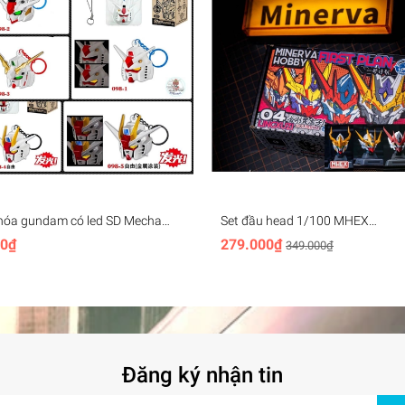
hóa gundam có led SD Mecha
Set đầu head 1/100 MHEX
ey Chain (rx78, unicorn,
HEADMASTER Vajra 04 Barbato
00₫
279.000₫
349.000₫
, aerial,..)
Wolverine - Minerva (+led)
Đăng ký nhận tin