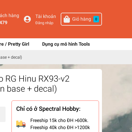
hách hàng
Tài khoản
Giỏ hàng
0
479
Đăng nhập
re / Pretty Girl
Dụng cụ mô hình Tools
ase + decal)
o RG Hinu RX93-v2
on base + decal)
Chỉ có ở Spectral Hobby:
Freeship 15k cho ĐH >600k.
Freeship 40k cho ĐH >1200k