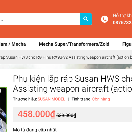
Hỗ trợ k
0876732
dam / Mecha
Mecha Super/Transformers/Zoid
Figu
 ráp Susan HWS cho RG Hinu RX93-v2 Assisting weapon aircraft (action b
Phụ kiện lắp ráp Susan HWS ch
Assisting weapon aircraft (acti
Thương hiệu:
SUSAN MODEL
|
Tình trạng:
Còn hàng
458.000₫
539.000₫
Mô tả đang cập nhật