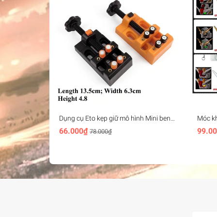
Dụng cụ Eto kẹp giữ mô hình Mini bench
Móc k
vise plastic
Head K
66.000₫
99.0
78.000₫
freedom