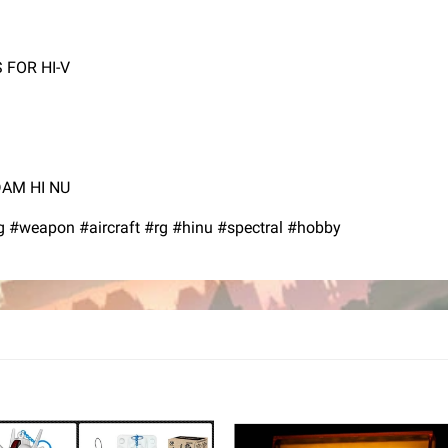
S FOR HI-V
AM HI NU
#weapon #aircraft #rg #hinu #spectral #hobby