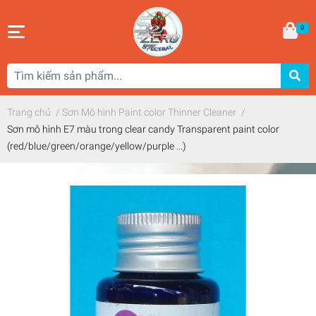
0
Trang chủ
/
Sơn Mô hình Paint color Thinner Cleaner
/
Sơn mô hình E7 màu trong clear candy Transparent paint color
(red/blue/green/orange/yellow/purple ...)