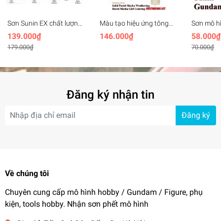
Sơn Sunin EX chất lượng
Màu tạo hiệu ứng tông
Sơn mô h
cao màu bạc màu thép
màu da, bụi, bong tróc
Gundam C
139.000₫
146.000₫
58.000₫
Titanium Mithril Silver
cháy Hobby Mio
179.000₫
70.000₫
Shiny
Weathering Set mecha
girl coloring
Đăng ký nhận tin
Đăng ký
Về chúng tôi
Chuyên cung cấp mô hình hobby / Gundam / Figure, phụ
kiện, tools hobby. Nhận sơn phết mô hình