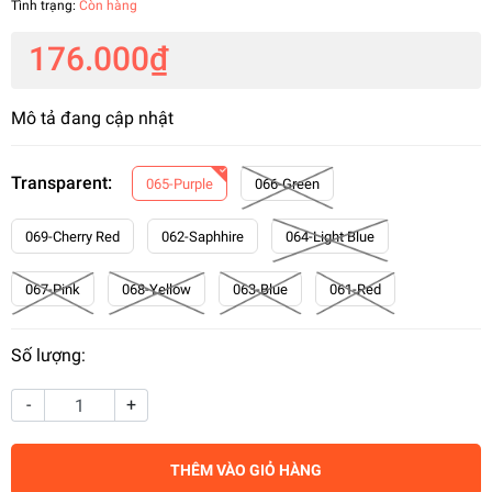
Tình trạng:
Còn hàng
176.000₫
Mô tả đang cập nhật
Transparent:
065-Purple
066-Green
069-Cherry Red
062-Saphhire
064-Light Blue
067-Pink
068-Yellow
063-Blue
061-Red
Số lượng:
-
+
THÊM VÀO GIỎ HÀNG