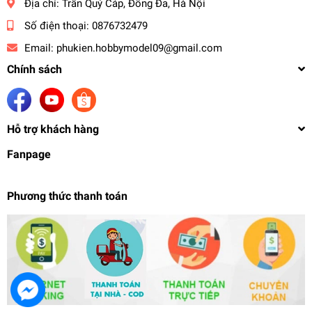
Địa chỉ:
Trần Quý Cáp, Đống Đa, Hà Nội
Số điện thoại:
0876732479
Email:
phukien.hobbymodel09@gmail.com
Chính sách
Hỗ trợ khách hàng
Fanpage
Phương thức thanh toán
Sơn mô hình E7 màu trong clear candy