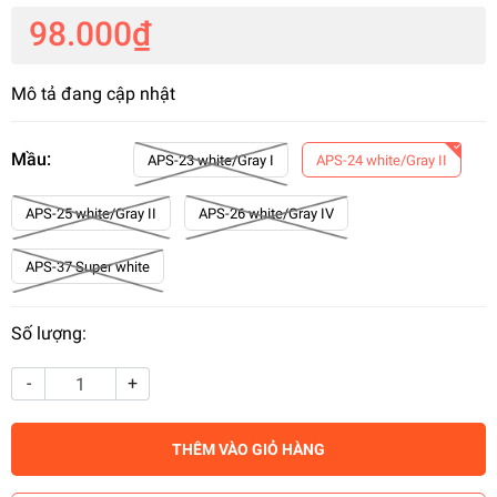
98.000₫
Mô tả đang cập nhật
Mầu:
APS-23 white/Gray I
APS-24 white/Gray II
APS-25 white/Gray II
APS-26 white/Gray IV
APS-37 Super white
Số lượng:
-
+
THÊM VÀO GIỎ HÀNG