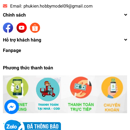
Email:
phukien.hobbymodel09@gmail.com
Chính sách
Hỗ trợ khách hàng
Fanpage
Phương thức thanh toán
Sơn mô hình Anchoret 023 - 037 HI Nu paint color
Light White / Gray series
98.000₫