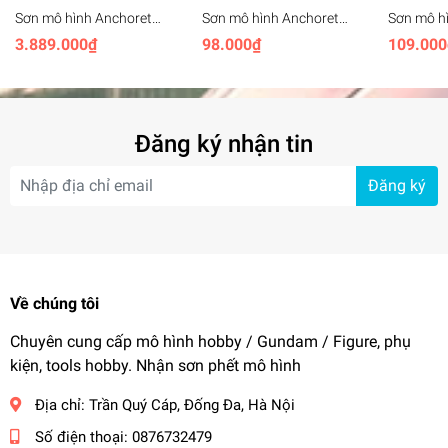
Sơn mô hình Anchoret
Sơn mô hình Anchoret
Sơn mô h
lacquer paint color |
014 - 022 lacquer paint
001 - 013
3.889.000₫
98.000₫
109.000
Resin YJL YuJiao land
color Blue - Gray series
Sazabi Pa
1/100 RX93 Nu Gundam
Series
Đăng ký nhận tin
Đăng ký
Về chúng tôi
Chuyên cung cấp mô hình hobby / Gundam / Figure, phụ
kiện, tools hobby. Nhận sơn phết mô hình
Địa chỉ:
Trần Quý Cáp, Đống Đa, Hà Nội
Số điện thoại:
0876732479