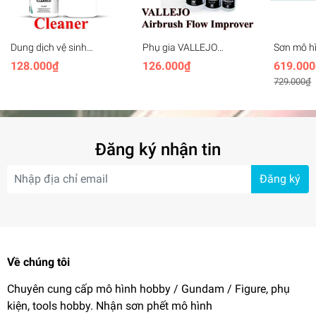
#dungcu #mohinh #airbrush #paint #son #vallejo #surface
#primer
Dung dịch vệ sinh
Phụ gia VALLEJO
Sơn mô hì
VALLEJO Airbrush
Airbrush Flow Improver
Panzer Ac
128.000₫
126.000₫
619.000
Cleaner
model color
AV70122 R
729.000₫
Rubber
Đăng ký nhận tin
Đăng ký
Về chúng tôi
Chuyên cung cấp mô hình hobby / Gundam / Figure, phụ
kiện, tools hobby. Nhận sơn phết mô hình