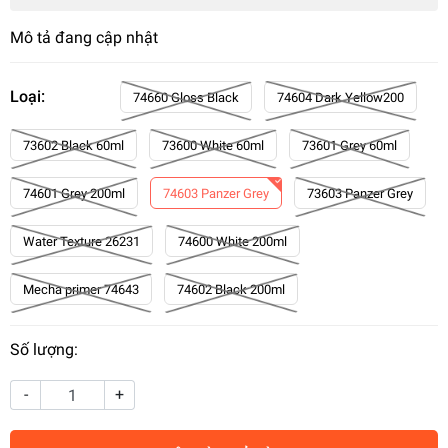
Mô tả đang cập nhật
Loại:
74660 Gloss Black
74604 Dark Yellow200
73602 Black 60ml
73600 White 60ml
73601 Grey 60ml
74601 Grey 200ml
74603 Panzer Grey
73603 Panzer Grey
Water Texture 26231
74600 White 200ml
Mecha primer 74643
74602 Black 200ml
Số lượng:
-
+