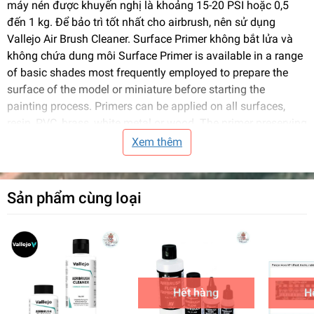
máy nén được khuyến nghị là khoảng 15-20 PSI hoặc 0,5
đến 1 kg. Để bảo trì tốt nhất cho airbrush, nên sử dụng
Vallejo Air Brush Cleaner. Surface Primer không bắt lửa và
không chứa dung môi Surface Primer is available in a range
of basic shades most frequently employed to prepare the
surface of the model or miniature before starting the
painting process. Primers can be applied on all surfaces,
resin, PVC, brass, white metal or wood. The primer preserving
even the smallest detail of a model, and improves the
Xem thêm
adherence of the colors applied on this base. It is
recommended to apply the Primer in various layers; the
product dries rapidly and forms a homogenous film of
Sản phẩm cùng loại
extraordinary strength and resistance within a few hours
after application. Surface Primer can be used directly or
diluted with Vallejo Airbrush Thinner of Flow Improver. The
recommended compressor settings are around 15-20 PSI or
0.5 to 1 kg. For best maintenance of the airbrush, it is
recommended to use the Vallejo Airbrush Cleaner. Surface
Hết hàng
H
Primer is not flammable, and does not contain solvents.