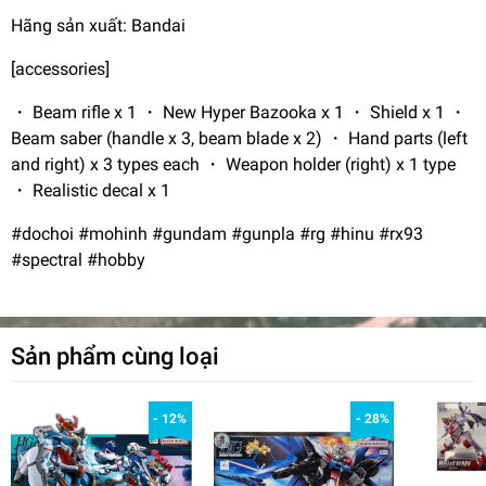
Hãng sản xuất: Bandai
[accessories]
・ Beam rifle x 1 ・ New Hyper Bazooka x 1 ・ Shield x 1 ・
Beam saber (handle x 3, beam blade x 2) ・ Hand parts (left
and right) x 3 types each ・ Weapon holder (right) x 1 type
・ Realistic decal x 1
#dochoi #mohinh #gundam #gunpla #rg #hinu #rx93
#spectral #hobby
Sản phẩm cùng loại
- 12%
- 28%