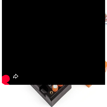
Sản phẩm cùng loại
Tên sản phẩm: Hyper Mega Bazooka launcher cho RG HiNu / Nu
Effect wing
Tỉ lệ: RG HG 1/144