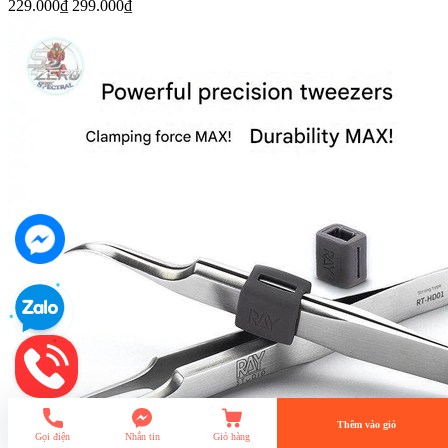
229.000₫
299.000₫
Phụ kiện EW Hyper Mega Bazooka launcher RG
HG 1/144 Nu HiNu Effect wing
339.000₫
undefined
Tiến Hành Thanh Toán
Thêm vào giỏ
Gọi điện
Nhắn tin
Giỏ hàng