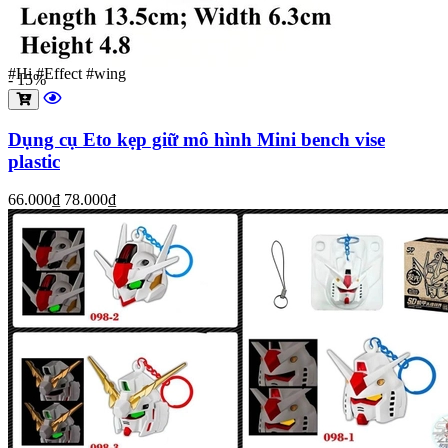
Hãng sản xuất: Effect Wing
#dochoi #mohinh #Hyper #Mega #Bazooka #launcher #RG#Nu
#Hi #Effect #wing
- 15%
Dụng cụ Eto kẹp giữ mô hình Mini bench vise
plastic
66.000₫
78.000₫