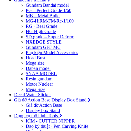
Gundam Bandai model
PG – Perfect Grade 1/60
MB – Metal Build
MG-HiRM-FM-Re-1/100
RG - Real Grade
HG High Grade
SD grade – Super Deform
NXEDGE STYLE
Gundam GFF-MC
Phụ kiện Model Accessories
Head Bust
Mega size
Daban model
SNAA MODEL
Resin gundam
Motor Nuclear
Mega Size
Decal Water Sticker
Giá đỡ Action Base Display Box Stand
Giá đỡ Action Base
Display box Stand
Dụng cụ mô hình Tools
KÌM - CUTTER NIPPER
Dao kỹ thuật - Pen Carving Knife