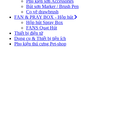
Phụ kiện sơn Accessories
Bút sơn Marker / Brush Pen
Cọ vẽ drawbrush
FAN & PRAY BOX - Hộp hút
Hộp hút Spray Box
FANS Quạt Hút
Thiết bị điện tử
Dụng cụ & Thiết bị tiện ích
Phụ kiện thú cưng Pet-shop