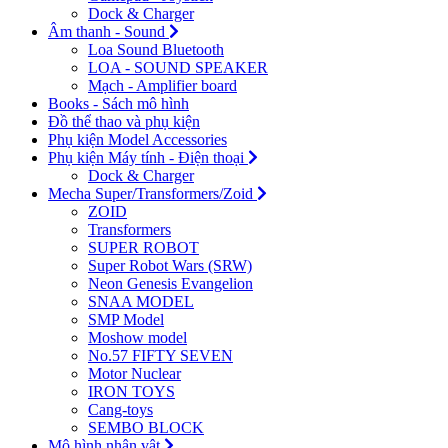
Dock & Charger
Âm thanh - Sound
Loa Sound Bluetooth
LOA - SOUND SPEAKER
Mạch - Amplifier board
Books - Sách mô hình
Đồ thể thao và phụ kiện
Phụ kiện Model Accessories
Phụ kiện Máy tính - Điện thoại
Dock & Charger
Mecha Super/Transformers/Zoid
ZOID
Transformers
SUPER ROBOT
Super Robot Wars (SRW)
Neon Genesis Evangelion
SNAA MODEL
SMP Model
Moshow model
No.57 FIFTY SEVEN
Motor Nuclear
IRON TOYS
Cang-toys
SEMBO BLOCK
Mô hình nhân vật