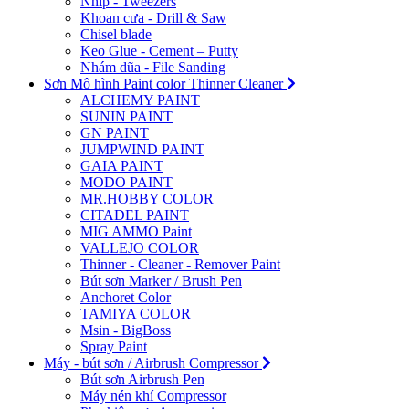
Nhíp - Tweezers
Khoan cưa - Drill & Saw
Chisel blade
Keo Glue - Cement – Putty
Nhám dũa - File Sanding
Sơn Mô hình Paint color Thinner Cleaner
ALCHEMY PAINT
SUNIN PAINT
GN PAINT
JUMPWIND PAINT
GAIA PAINT
MODO PAINT
MR.HOBBY COLOR
CITADEL PAINT
MIG AMMO Paint
VALLEJO COLOR
Thinner - Cleaner - Remover Paint
Bút sơn Marker / Brush Pen
Anchoret Color
TAMIYA COLOR
Msin - BigBoss
Spray Paint
Máy - bút sơn / Airbrush Compressor
Bút sơn Airbrush Pen
Máy nén khí Compressor