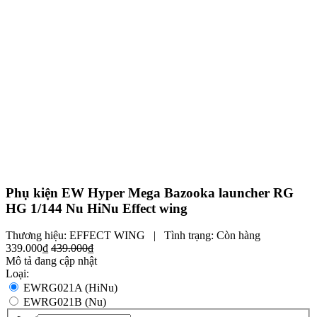
Phụ kiện EW Hyper Mega Bazooka launcher RG
HG 1/144 Nu HiNu Effect wing
Thương hiệu:
EFFECT WING
|
Tình trạng:
Còn hàng
339.000₫
439.000₫
Mô tả đang cập nhật
Loại:
EWRG021A (HiNu)
EWRG021B (Nu)