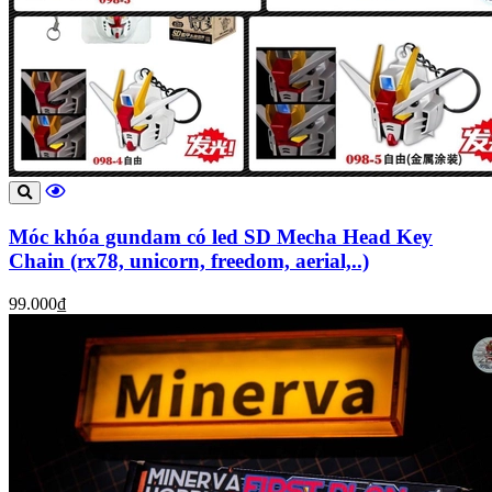
Móc khóa gundam có led SD Mecha Head Key
Chain (rx78, unicorn, freedom, aerial,..)
99.000₫