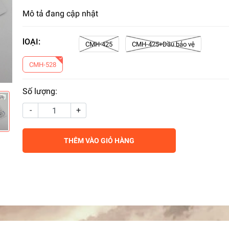
Mô tả đang cập nhật
lOẠI:
CMH-425
CMH-425+Dầu bảo vệ
CMH-528
Số lượng:
-
+
THÊM VÀO GIỎ HÀNG