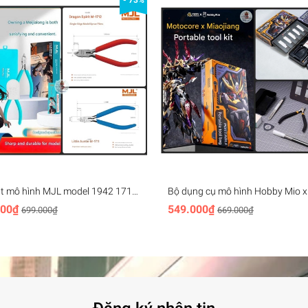
- 73%
ắt mô hình MJL model 1942 1710
Bộ dụng cụ mô hình Hobby Mio x
712 Cutting Pliers Single blade
MOTOR NUCLEAR Premium Tool 
000₫
549.000₫
699.000₫
669.000₫
(kìm, dao, nhíp, ...)