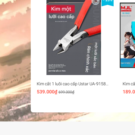
- 23%
Kìm cắt 1 luõi cao cấp Ustar UA-91580
Kìm c
Thin-bladed Single-edged Carbon Steel
1711 1
539.000₫
189.
699.000₫
Cutting Pliers Ultimate
Cutter