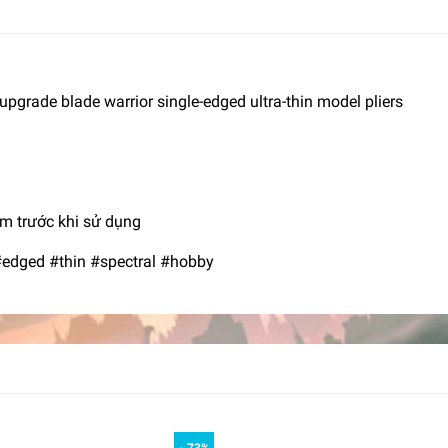
upgrade blade warrior single-edged ultra-thin model pliers
ìm trước khi sử dụng
#edged #thin #spectral #hobby