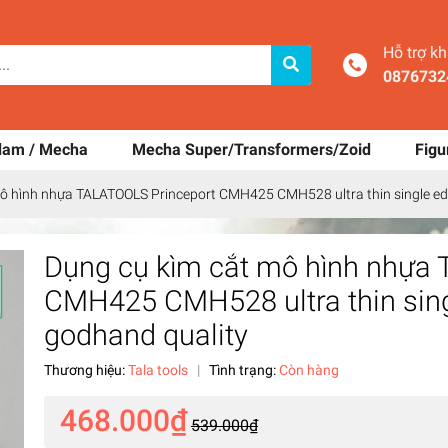
Hỗ trợ k
0876732
dam / Mecha
Mecha Super/Transformers/Zoid
Figu
mô hình nhựa TALATOOLS Princeport CMH425 CMH528 ultra thin single e
Dụng cụ kìm cắt mô hình nhựa
CMH425 CMH528 ultra thin sin
godhand quality
Thương hiệu:
Tala tools
|
Tình trạng:
Còn hàng
468.000₫
539.000₫