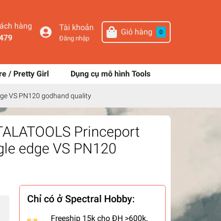
hách hàng
Tài khoản
Giỏ hàng
0
479
Đăng nhập
re / Pretty Girl
Dụng cụ mô hình Tools
dge VS PN120 godhand quality
 TALATOOLS Princeport
gle edge VS PN120
Chỉ có ở Spectral Hobby:
Freeship 15k cho ĐH >600k.