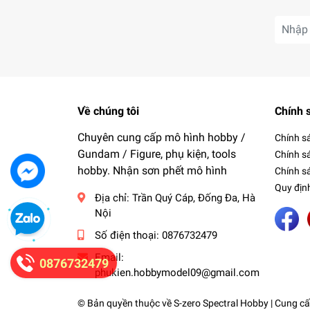
Về chúng tôi
Chính 
Chuyên cung cấp mô hình hobby /
Chính s
Gundam / Figure, phụ kiện, tools
Chính s
hobby. Nhận sơn phết mô hình
Chính sá
Quy địn
Địa chỉ:
Trần Quý Cáp, Đống Đa, Hà
Nội
Số điện thoại:
0876732479
Email:
0876732479
phukien.hobbymodel09@gmail.com
© Bản quyền thuộc về
S-zero Spectral Hobby
| Cung cấ