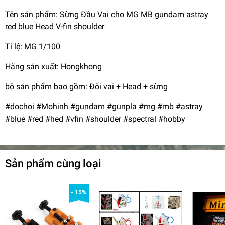
Tên sản phẩm: Sừng Đầu Vai cho MG MB gundam astray
red blue Head V-fin shoulder
Tỉ lệ: MG 1/100
Hãng sản xuất: Hongkhong
bộ sản phẩm bao gồm: Đôi vai + Head + sừng
#dochoi #Mohinh #gundam #gunpla #mg #mb #astray
#blue #red #hed #vfin #shoulder #spectral #hobby
Sản phẩm cùng loại
- 15%