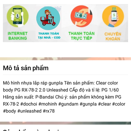
Mô tả sản phẩm
Mô hình nhựa lắp ráp gunpla Tên sản phẩm: Clear color
body PG RX-78-2 2.0 Unleashed CẤp độ và tỉ lệ: PG 1/60
Hãng sản xuất: P-Bandai Chú ý: sản phẩm không kèm PG
RX-78-2 #dochoi #mohinh #gundam #gunpla #clear #color
#body #unleashed #rx78