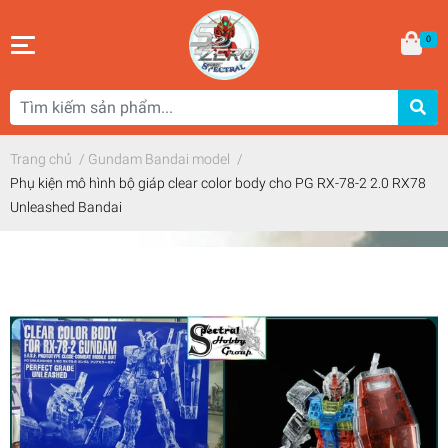
0
Trang chủ
/
Gundam Bandai model
/
Phụ kiện mô hình bộ giáp clear color body cho PG RX-78-2 2.0 RX78
Unleashed Bandai