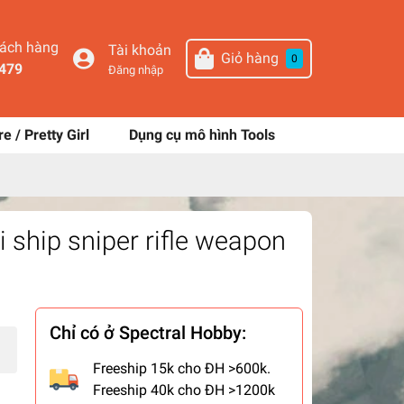
hách hàng
Tài khoản
Giỏ hàng
0
479
Đăng nhập
re / Pretty Girl
Dụng cụ mô hình Tools
 ship sniper rifle weapon
Chỉ có ở Spectral Hobby:
Freeship 15k cho ĐH >600k.
Freeship 40k cho ĐH >1200k