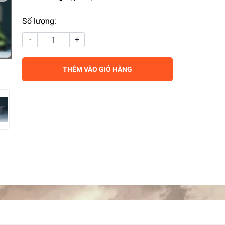
Số lượng:
-
+
THÊM VÀO GIỎ HÀNG