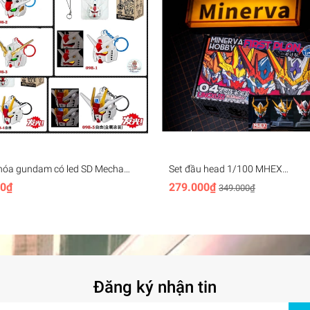
hóa gundam có led SD Mecha
Set đầu head 1/100 MHEX
ey Chain (rx78, unicorn,
HEADMASTER Vajra 04 Barbato
00₫
279.000₫
349.000₫
, aerial,..)
Wolverine - Minerva (+led)
Đăng ký nhận tin