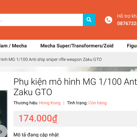
Hỗ trợ k
0876732
dam / Mecha
Mecha Super/Transformers/Zoid
Figu
hình MG 1/100 Anti ship sniper rifle weapon Zaku GTO
Phụ kiện mô hình MG 1/100 Anti
Zaku GTO
Thương hiệu:
Hong Kong
|
Tình trạng:
Còn hàng
174.000₫
Mô tả đang cập nhật