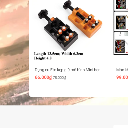
Dụng cụ Eto kẹp giữ mô hình Mini bench
Móc k
vise plastic
Head K
66.000₫
99.0
78.000₫
freedom