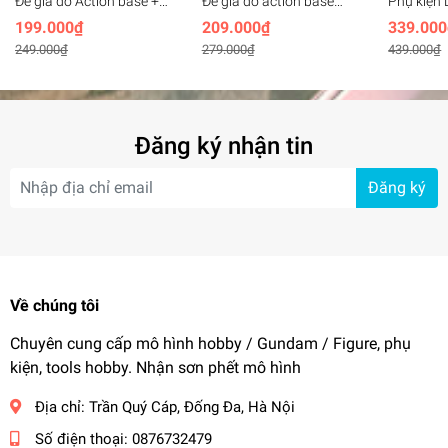
Đế giá đỡ Action base +
Đế giá đỡ action base
Phụ kiện
SERAPHIM FEATHER
mica cho MG Glory
Snow Whit
199.000₫
209.000₫
339.000
Effect cho Wing Zero MG
Stargazer gundam
+ Action
249.000₫
279.000₫
439.000₫
MGSD HG RG - DDB
Wing EW
model
Đăng ký nhận tin
Đăng ký
Về chúng tôi
Chuyên cung cấp mô hình hobby / Gundam / Figure, phụ
kiện, tools hobby. Nhận sơn phết mô hình
Địa chỉ:
Trần Quý Cáp, Đống Đa, Hà Nội
Số điện thoại:
0876732479