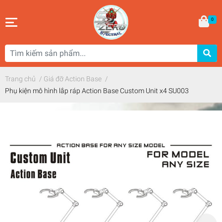
0
Trang chủ
/
Giá đỡ Action Base
/
Phụ kiện mô hình lắp ráp Action Base Custom Unit x4 SU003