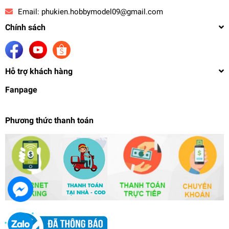
Email:
phukien.hobbymodel09@gmail.com
Chính sách
Hỗ trợ khách hàng
Fanpage
Phương thức thanh toán
Phụ kiện mô hình lắp ráp Action Base Custom
Unit x4 SU003
89.000₫