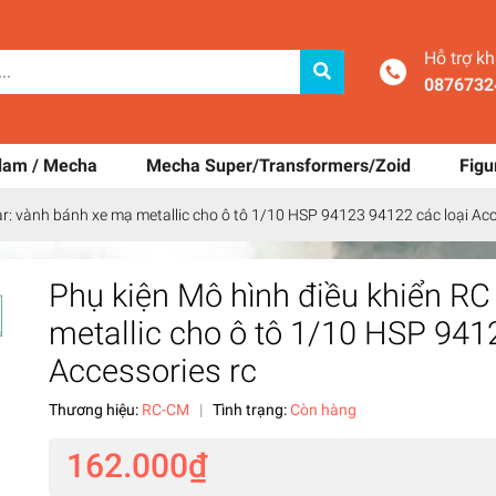
Hỗ trợ k
0876732
dam / Mecha
Mecha Super/Transformers/Zoid
Figu
ar: vành bánh xe mạ metallic cho ô tô 1/10 HSP 94123 94122 các loại Acc
Phụ kiện Mô hình điều khiển RC
metallic cho ô tô 1/10 HSP 941
Accessories rc
Thương hiệu:
RC-CM
|
Tình trạng:
Còn hàng
162.000₫