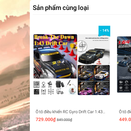
Sản phẩm cùng loại
- 14%
Ô tô điều khiển RC Gyro Drift Car 1:43
Ô tô đ
mini racing 2.4G 4WD - Break The Dawn
racing
729.000₫
449.
849.000₫
(BRRRRT)