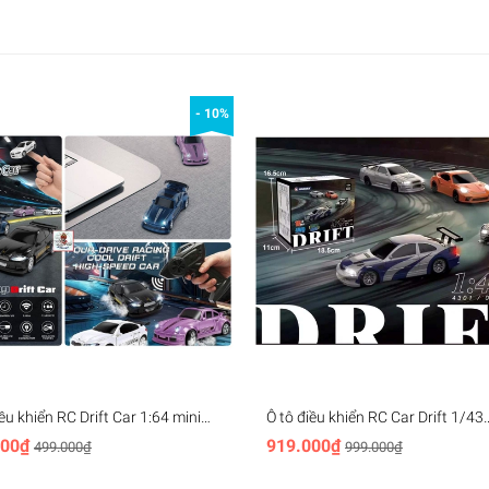
- 10%
iều khiển RC Drift Car 1:64 mini
Ô tô điều khiển RC Car Drift 1/43
 2.4G 4WD - FAYEE Model
Chassis model mini racing 2.4G
000₫
919.000₫
499.000₫
999.000₫
remote controld JIABAILE