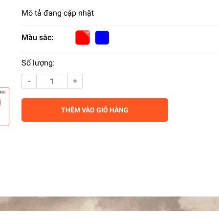
Mô tả đang cập nhật
Màu sắc:
Số lượng:
-
+
THÊM VÀO GIỎ HÀNG