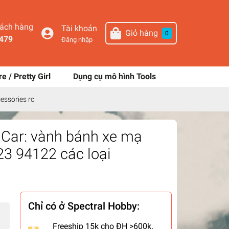
hách hàng
Tài khoản
Giỏ hàng
0
479
Đăng nhập
re / Pretty Girl
Dụng cụ mô hình Tools
essories rc
 Car: vành bánh xe mạ
23 94122 các loại
Chỉ có ở Spectral Hobby:
Freeship 15k cho ĐH >600k.