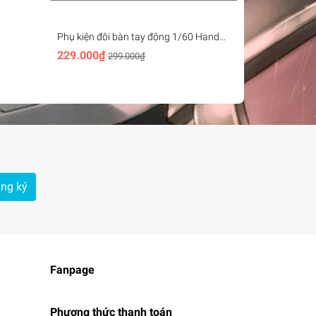
Phụ kiện đôi bàn tay động 1/60 Hands
Nhíp gắp mô 
s
PGU Finger Operable - Power Vest
Tweezers RT-
229.000₫
239.000₫
299.000₫
2
ng ký
Fanpage
Phương thức thanh toán