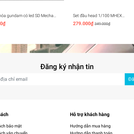
hóa gundam có led SD Mecha
Set đầu head 1/100 MHEX
ey Chain (rx78, unicorn,
HEADMASTER Vajra 04 Barbato
00₫
279.000₫
349.000₫
, aerial,..)
Wolverine - Minerva (+led)
Đăng ký nhận tin
Đă
sách
Hỗ trợ khách hàng
ách bảo mật
Hướng dẫn mua hàng
ách vận chuyển
Hướng dẫn thanh toán