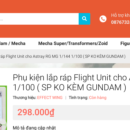
Hỗ trợ k
0876732
dam / Mecha
Mecha Super/Transformers/Zoid
Figu
 ráp Flight Unit cho Astray RG MG 1/144 1/100 ( SP KO KÈM GUNDAM )
Phụ kiện lắp ráp Flight Unit ch
1/100 ( SP KO KÈM GUNDAM )
Thương hiệu:
EFFECT WING
|
Tình trạng:
Còn hàng
298.000₫
Mô tả đang cập nhật