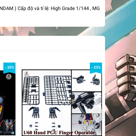
M ) Cấp độ và tỉ lệ: High Grade 1/144 , MG
- 20%
- 23%