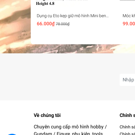
Dụng cụ Eto kẹp giữ mô hình Mini bench
Móc k
vise plastic
Head K
66.000₫
99.0
78.000₫
freedom
Về chúng tôi
Chính 
Chuyên cung cấp mô hình hobby /
Chính s
Gundam / Figure, phụ kiện, tools
Chính s