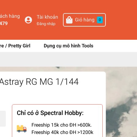
hách hàng
Tài khoản
Giỏ hàng
0
479
Đăng nhập
re / Pretty Girl
Dụng cụ mô hình Tools
o Astray RG MG 1/144
Chỉ có ở Spectral Hobby:
Freeship 15k cho ĐH >600k.
Freeship 40k cho ĐH >1200k