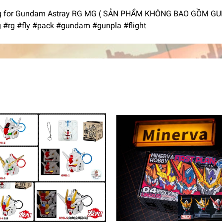
g for Gundam Astray RG MG ( SẢN PHẨM KHÔNG BAO GỒM GUNDA
g #rg #fly #pack #gundam #gunpla #flight