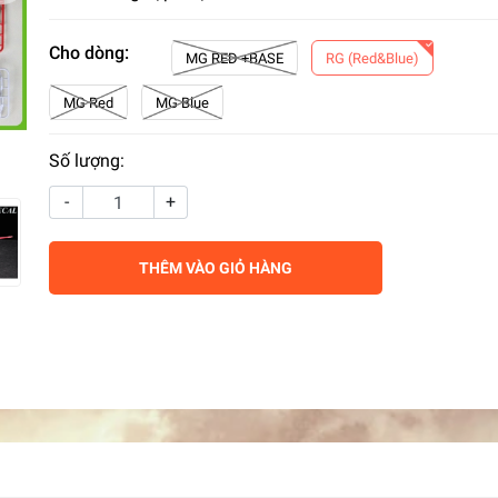
Cho dòng:
MG RED +BASE
RG (Red&Blue)
MG Red
MG Blue
Số lượng:
-
+
THÊM VÀO GIỎ HÀNG