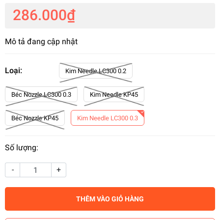
286.000₫
Mô tả đang cập nhật
Loại:
Kim Needle LC300 0.2
Béc Nozzle LC300 0.3
Kim Needle KP45
Béc Nozzle KP45
Kim Needle LC300 0.3
Số lượng:
-
+
THÊM VÀO GIỎ HÀNG