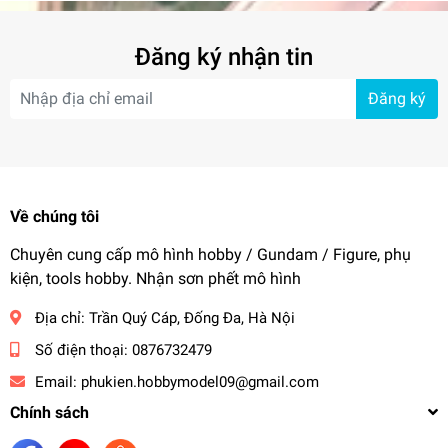
MG Jesta (8 pcs)
Đăng ký nhận tin
MG True Red Zaku (8 pcs)
Đăng ký
MG White Wolf (8 pcs)
MG black triple star (8 pcs)
#dochoi #mohinh #gundam #gunpla #metal #thruster
Về chúng tôi
#spout #spectral #gundam #hobby
Chuyên cung cấp mô hình hobby / Gundam / Figure, phụ
kiện, tools hobby. Nhận sơn phết mô hình
Địa chỉ:
Trần Quý Cáp, Đống Đa, Hà Nội
Số điện thoại:
0876732479
Email:
phukien.hobbymodel09@gmail.com
Chính sách