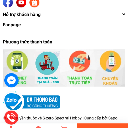
Hỗ trợ khách hàng
Fanpage
Phương thức thanh toán
Phụ kiện độ custom mô hình bộ đẩy cho MG
gundam spout thruster metal part UN
99.000₫
undefined
© Bản quyền thuộc về
S-zero Spectral Hobby
| Cung cấp bởi
Sapo