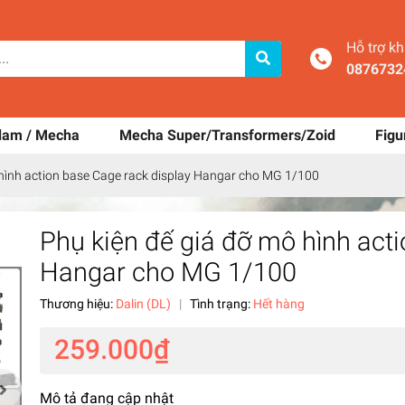
Hỗ trợ k
0876732
dam / Mecha
Mecha Super/Transformers/Zoid
Figu
 hình action base Cage rack display Hangar cho MG 1/100
Phụ kiện đế giá đỡ mô hình act
Hangar cho MG 1/100
Thương hiệu:
Dalin (DL)
|
Tình trạng:
Hết hàng
259.000₫
Mô tả đang cập nhật