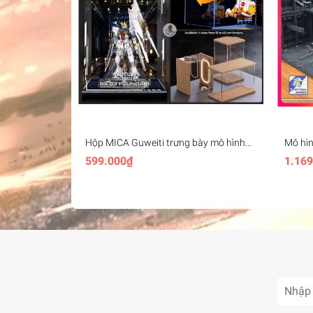
Hộp MICA Guweiti trưng bày mô hình
Mô hìn
với led trần có cửa mở - display box with
bộ gu
599.000₫
1.169
light openable door