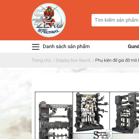
Danh sách sản phẩm
Gun
Trang chủ
/
Display box Stand
/
Phụ kiện đế giá đỡ mô