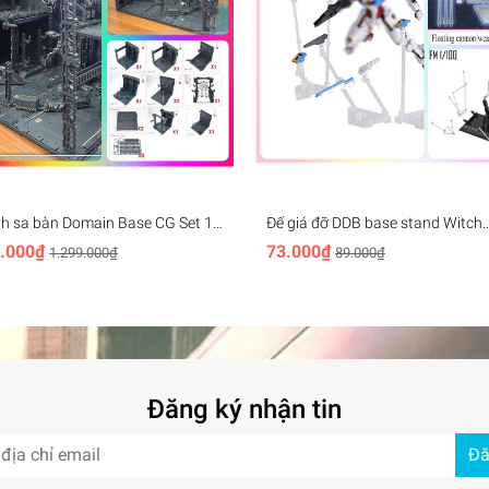
h sa bàn Domain Base CG Set 10
Đế giá đỡ DDB base stand Witch
ndam Hangar
Mercury aerial 1/144 1/100 FLO
.000₫
73.000₫
1.299.000₫
89.000₫
CANNON effect
Đăng ký nhận tin
Đă