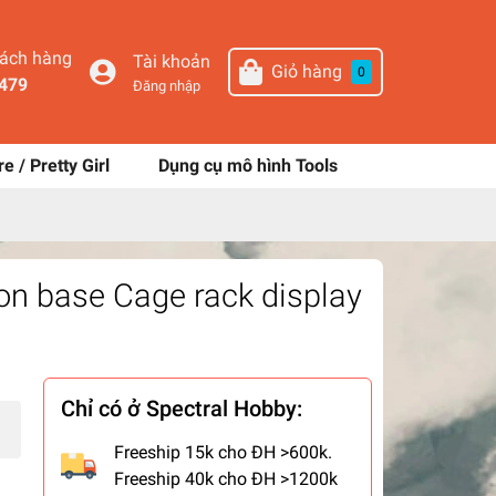
hách hàng
Tài khoản
Giỏ hàng
0
479
Đăng nhập
re / Pretty Girl
Dụng cụ mô hình Tools
ion base Cage rack display
Chỉ có ở Spectral Hobby:
Freeship 15k cho ĐH >600k.
Freeship 40k cho ĐH >1200k