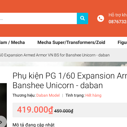
Hỗ trợ k
0876732
dam / Mecha
Mecha Super/Transformers/Zoid
Figu
60 Expansion Armed Armor VN BS for Banshee Unicorn - daban
Phụ kiện PG 1/60 Expansion A
Banshee Unicorn - daban
Thương hiệu:
Daban Model
|
Tình trạng:
Hết hàng
419.000₫
459.000₫
Mô tả đang cập nhật