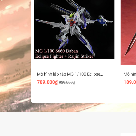
Mô hình lắp ráp MG 1/100 Eclipse
Mô hìn
gundam + Raijin Striker 6660 Daban
Squad 
789.000₫
189.
989.000₫
Impre