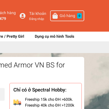
hách hàng
Tài khoản
Giỏ hàng
0
479
Đăng nhập
re / Pretty Girl
Dụng cụ mô hình Tools
rmed Armor VN BS for
Chỉ có ở Spectral Hobby:
Freeship 15k cho ĐH >600k.
Freeship 40k cho ĐH >1200k