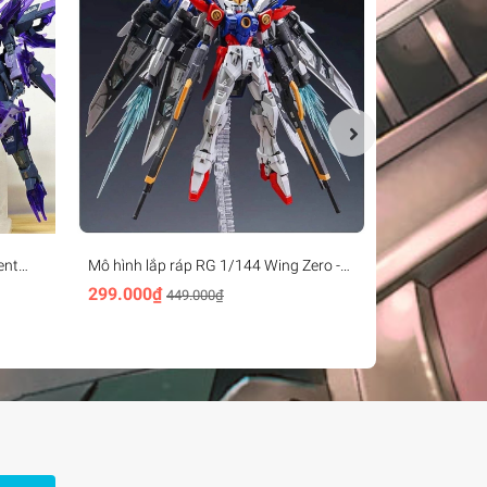
ent
Mô hình lắp ráp RG 1/144 Wing Zero -
Mô hình lắp 
9902 Golden Horse
Psycho Zaku
299.000₫
269.000₫
449.000₫
3
(base+effect+decal)