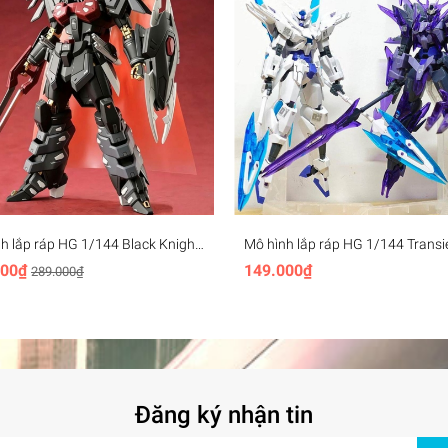
h lắp ráp HG 1/144 Black Knight
Mô hình lắp ráp HG 1/144 Transi
Shi-ve.A gundam - Sharp
Glacier - JMS model
000₫
149.000₫
289.000₫
ssion
Đăng ký nhận tin