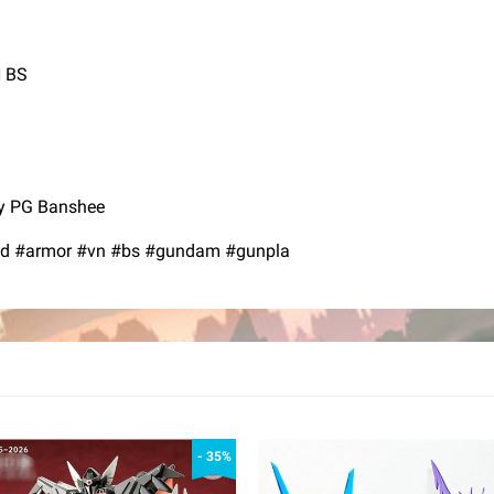
N BS
y PG Banshee
ed #armor #vn #bs #gundam #gunpla
- 35%