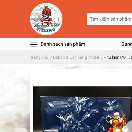
Danh sách sản phẩm
Gun
Trang chủ
/
Daban & Các hãng model
/
Phụ kiện PG 1/