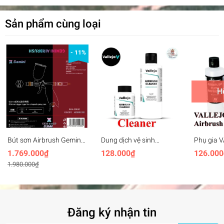
Sản phẩm cùng loại
- 11%
H
Bút sơn Airbrush Gemini
Dung dịch vệ sinh
Phụ gia 
Gem-001GP 0.5mm
VALLEJO Airbrush
Airbrush 
1.769.000₫
128.000₫
126.000
trigger fan-shaped spray
Cleaner
model col
1.980.000₫
pen
Đăng ký nhận tin