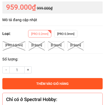
959.000₫
999.000₫
Mô tả đang cập nhật
Loại:
[PRO 0.2mm]
[PRO 0.3mm]
[PRO 0.5mm]
[0.2mm]
[0.3mm]
[0.5mm]
Số lượng:
-
+
THÊM VÀO GIỎ HÀNG
Chỉ có ở Spectral Hobby: