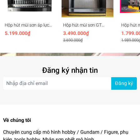
Hộp hút mùi sơn áp lực
Hộp hút mùi sơn GT
Hộp hút 
âm GT Model Supreme
Model Water curtain box
nước CYG
5.199.000₫
3.490.000₫
1.799.0
all-stainless steel
model painted
SPRAY PA
3.690.000₫
1.989.000
negative pressure water
BJD (42*
curtain box
Đăng ký nhận tin
Đăng ký
Về chúng tôi
Chuyên cung cấp mô hình hobby / Gundam / Figure, phụ
kiện, tools hobby. Nhận sơn phết mô hình