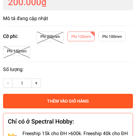
200.000₫
Mô tả đang cập nhật
Cỡ phi:
Phi 200mm
Phi 120mm
Phi 100mm
Phi 150mm
Số lượng:
-
+
THÊM VÀO GIỎ HÀNG
Chỉ có ở Spectral Hobby:
Freeship 15k cho ĐH >600k. Freeship 40k cho ĐH