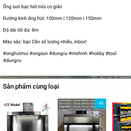
Ống sun bạc hút mùi co giãn
Đường kính ống hút: 100mm | 120mm | 150mm
Độ dài tối đa: 8m
Màu sắc: bạc Cần số lượng nhiều, inbox!
#onghutmui #ongsun #dungcu #mohinh #hobby #tool
#dungcu
Sản phẩm cùng loại
- 5%