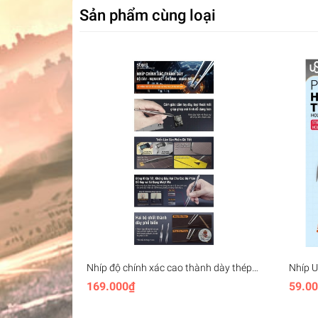
Sản phẩm cùng loại
Nhíp độ chính xác cao thành dày thép
Nhíp 
không gỉ Stedi Thick-walled Strong
tĩnh đ
169.000₫
59.0
Precision Tweezers
High P