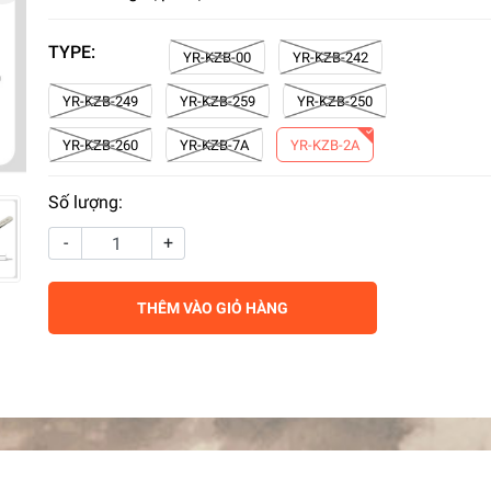
TYPE:
YR-KZB-00
YR-KZB-242
YR-KZB-249
YR-KZB-259
YR-KZB-250
YR-KZB-260
YR-KZB-7A
YR-KZB-2A
Số lượng:
-
+
THÊM VÀO GIỎ HÀNG