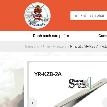
Danh sách sản phẩm
Gun
Trang chủ
/
Nhíp - Tweezers
/
Nhíp gắp YR-KZB Anti-stat