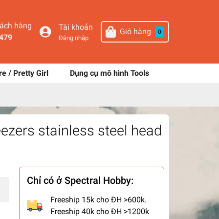
hách hàng
Tài khoản
Giỏ hàng
0
479
Đăng nhập
re / Pretty Girl
Dụng cụ mô hình Tools
ezers stainless steel head
Chỉ có ở Spectral Hobby:
Freeship 15k cho ĐH >600k.
Freeship 40k cho ĐH >1200k