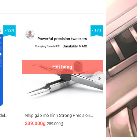
- 32%
- 17%
Hết hàng
del
Nhíp gắp mô hình Strong Precision
Nhíp gắp Twe
er
Tweezers RT-HD01 HD02 - RAY Studio
239.000₫
70.000₫
289.000₫