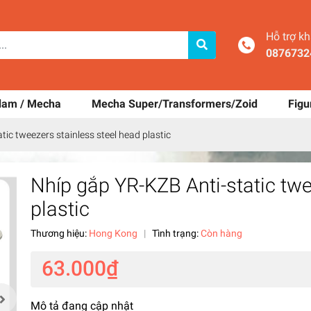
Hỗ trợ k
0876732
dam / Mecha
Mecha Super/Transformers/Zoid
Figu
ic tweezers stainless steel head plastic
Nhíp gắp YR-KZB Anti-static twe
plastic
Thương hiệu:
Hong Kong
|
Tình trạng:
Còn hàng
63.000₫
Mô tả đang cập nhật