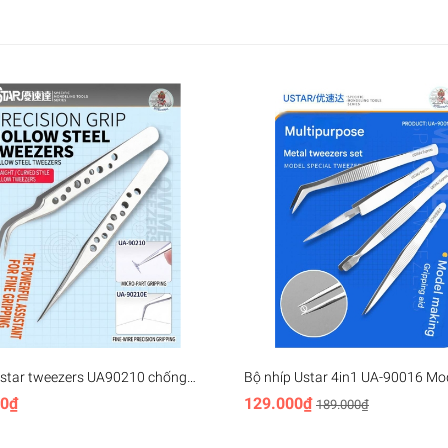
Ustar tweezers UA90210 chống
Bộ nhíp Ustar 4in1 UA-90016 Mo
iện, độ chính xác cao Anti-static
Special Tweezers Set Water Stick
00₫
129.000₫
189.000₫
recision
Reverse Straight Curved