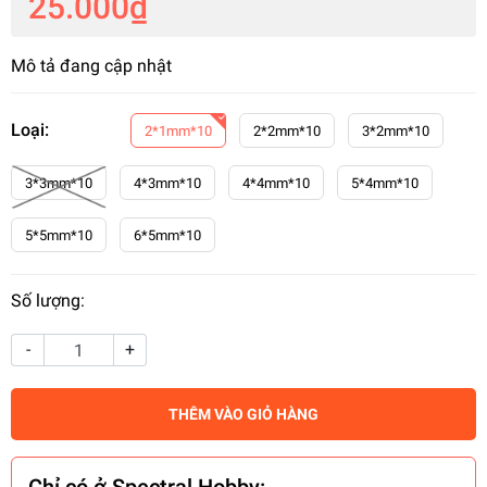
25.000₫
Mô tả đang cập nhật
Loại:
2*1mm*10
2*2mm*10
3*2mm*10
3*3mm*10
4*3mm*10
4*4mm*10
5*4mm*10
5*5mm*10
6*5mm*10
Số lượng:
-
+
THÊM VÀO GIỎ HÀNG