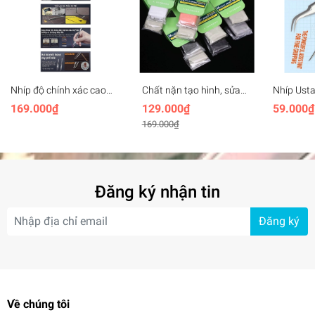
Nhíp độ chính xác cao
Chất nặn tạo hình, sửa
Nhíp Usta
thành dày thép không gỉ
custom mô hình Epoxy
UA90210 
169.000₫
129.000₫
59.000₫
Stedi Thick-walled Strong
Putty AB SNDME
điện, độ 
169.000₫
Precision Tweezers
Anti-stat
Đăng ký nhận tin
Đăng ký
Về chúng tôi