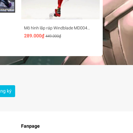
Mô hình lắp ráp Windblade MD004
Decal nước d
Transformer Xiaofeng
Flame Toys Fu
289.000₫
70.000₫
449.000₫
ng ký
Fanpage