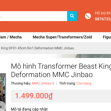
Hỗ trợ k
0876732
dam / Mecha
Mecha Super/Transformers/Zoid
Figu
t King DF01 45cm 5in1 Deformation MMC Jinbao
Mô hình Transformer Beast Ki
Deformation MMC Jinbao
Thương hiệu:
MMC Jinbao S
|
Tình trạng:
Còn hàng
1.499.000₫
Mô tả đang cập nhật