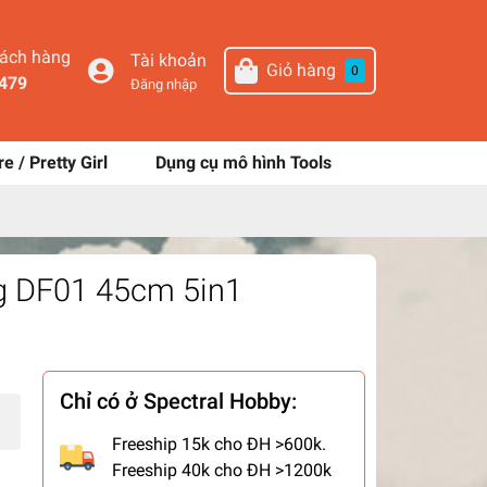
hách hàng
Tài khoản
Giỏ hàng
0
479
Đăng nhập
re / Pretty Girl
Dụng cụ mô hình Tools
ng DF01 45cm 5in1
Chỉ có ở Spectral Hobby:
Freeship 15k cho ĐH >600k.
Freeship 40k cho ĐH >1200k