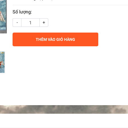
Số lượng:
-
+
THÊM VÀO GIỎ HÀNG