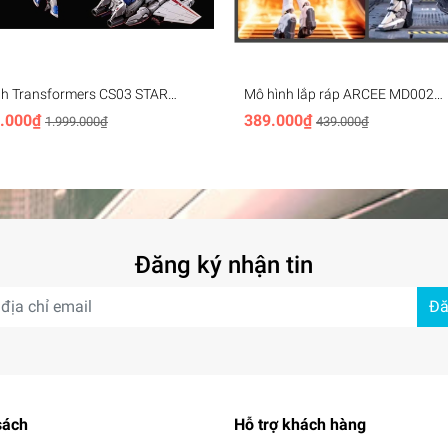
nh Transformers CS03 STAR
Mô hình lắp ráp ARCEE MD002
Collection Space
Transformer Xiaofeng
.000₫
389.000₫
1.999.000₫
439.000₫
Đăng ký nhận tin
 #legion #trans #sphere #beast #king #mmc #jinbao
Đă
sách
Hỗ trợ khách hàng