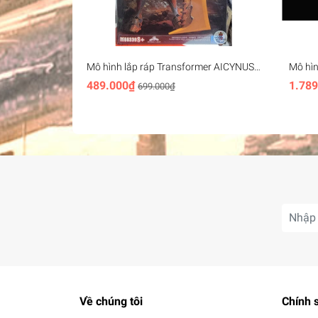
Mô hình lắp ráp Transformer AICYNUS
Mô hì
Primera MBREED – Infinite Charm
QUEEN 
489.000₫
1.789
699.000₫
#dochoi #transformer #robot #mohinh #panzer
Về chúng tôi
Chính 