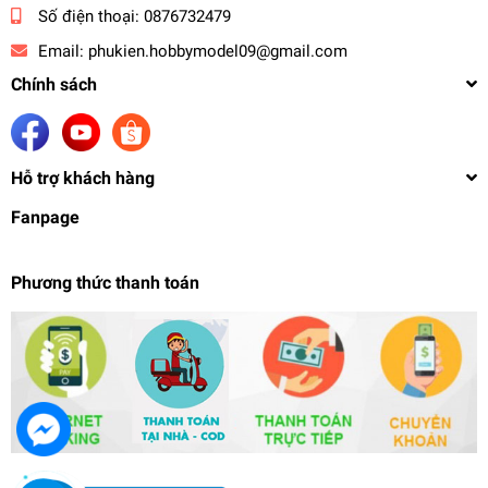
Số điện thoại:
0876732479
Email:
phukien.hobbymodel09@gmail.com
Chính sách
Hỗ trợ khách hàng
Fanpage
Phương thức thanh toán
Mô hình nhựa Resin 75mm Tifa final fantasy ff7
TD2529