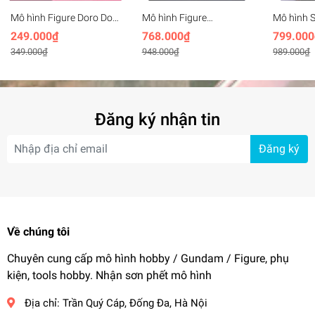
Mô hình Figure Doro Doll
Mô hình Figure
Mô hình 
Freedom gundam -
Cartethyia Fleurdelys
Girl Zaku
249.000₫
768.000₫
799.000
Dorothy freedom
Wuthering Waves
349.000₫
948.000₫
989.000₫
(27cm)
Đăng ký nhận tin
Đăng ký
Về chúng tôi
Chuyên cung cấp mô hình hobby / Gundam / Figure, phụ
kiện, tools hobby. Nhận sơn phết mô hình
Địa chỉ:
Trần Quý Cáp, Đống Đa, Hà Nội