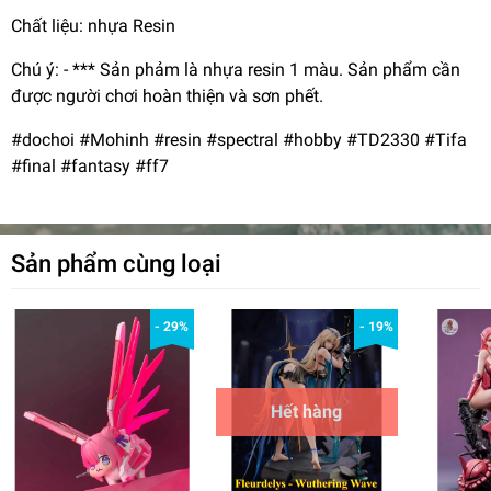
Chất liệu: nhựa Resin
Chú ý: - *** Sản phảm là nhựa resin 1 màu. Sản phẩm cần
được người chơi hoàn thiện và sơn phết.
#dochoi #Mohinh #resin #spectral #hobby #TD2330 #Tifa
#final #fantasy #ff7
Sản phẩm cùng loại
- 29%
- 19%
Hết hàng