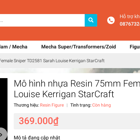
Hỗ trợ k
0876732
dam / Mecha
Mecha Super/Transformers/Zoid
Figu
emale Sniper TD2581 Sarah Louise Kerrigan StarCraft
Mô hình nhựa Resin 75mm Fema
Louise Kerrigan StarCraft
Thương hiệu:
Resin Figure
|
Tình trạng:
Còn hàng
369.000₫
Mô tả đang cập nhật