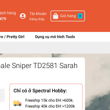
hách hàng
Tài khoản
Giỏ hàng
0
479
Đăng nhập
re / Pretty Girl
Dụng cụ mô hình Tools
le Sniper TD2581 Sarah
Chỉ có ở Spectral Hobby:
Freeship 15k cho ĐH >600k.
Freeship 40k cho ĐH >1200k