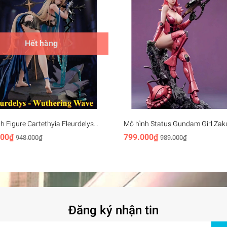
Hết hàng
h Figure Cartethyia Fleurdelys
Mô hình Status Gundam Girl Zaku
ring Waves (27cm)
(29cm)
000₫
799.000₫
948.000₫
989.000₫
Đăng ký nhận tin