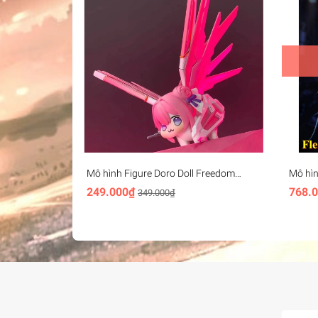
Mô hình Figure Doro Doll Freedom
Mô hìn
gundam - Dorothy freedom
Wuthe
249.000₫
768.
349.000₫