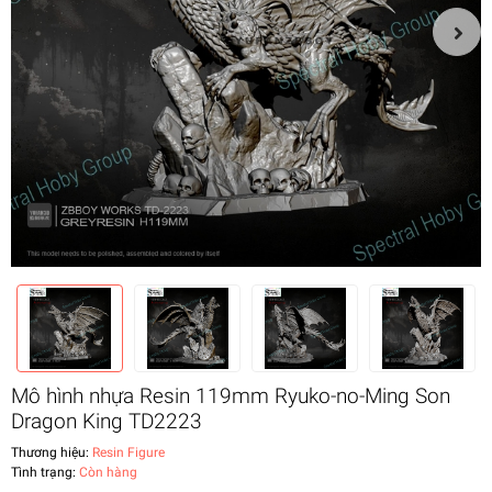
Mô hình nhựa Resin 119mm Ryuko-no-Ming Son
Dragon King TD2223
Thương hiệu:
Resin Figure
Tình trạng:
Còn hàng