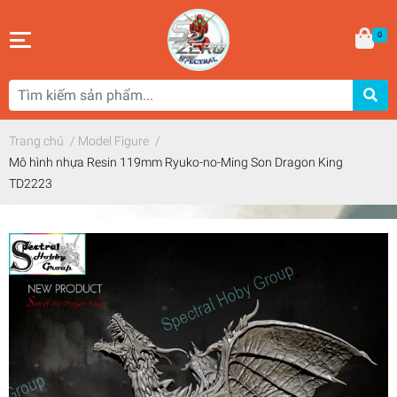
0
Trang chủ
/
Model Figure
/
Mô hình nhựa Resin 119mm Ryuko-no-Ming Son Dragon King
TD2223