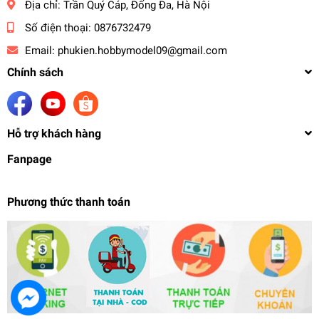
Địa chỉ:
Trần Quý Cáp, Đống Đa, Hà Nội
Số điện thoại:
0876732479
Email:
phukien.hobbymodel09@gmail.com
Chính sách
Hỗ trợ khách hàng
Fanpage
Phương thức thanh toán
Mô hình nhựa Resin 119mm Ryuko-no-Ming Son