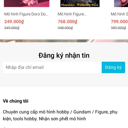
Mô hình Figure Doro Doll
Mô hình Figure
Mô hình 
Freedom gundam -
Cartethyia Fleurdelys
Girl Zaku
249.000₫
768.000₫
799.000
Dorothy freedom
Wuthering Waves
349.000₫
948.000₫
989.000₫
(27cm)
Đăng ký nhận tin
Đăng ký
Về chúng tôi
Chuyên cung cấp mô hình hobby / Gundam / Figure, phụ
kiện, tools hobby. Nhận sơn phết mô hình