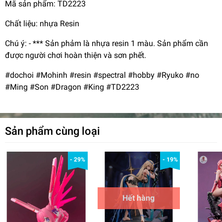
Mã sản phẩm: TD2223
Chất liệu: nhựa Resin
Chú ý: - *** Sản phảm là nhựa resin 1 màu. Sản phẩm cần
được người chơi hoàn thiện và sơn phết.
#dochoi #Mohinh #resin #spectral #hobby #Ryuko #no
#Ming #Son #Dragon #King #TD2223
Sản phẩm cùng loại
- 29%
- 19%
Hết hàng