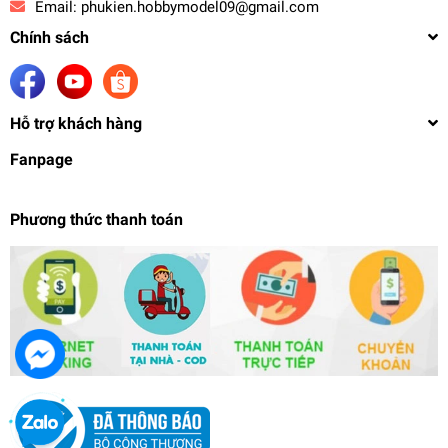
Email:
phukien.hobbymodel09@gmail.com
Chính sách
Hỗ trợ khách hàng
Fanpage
Phương thức thanh toán
Mô hình nhựa lắp ráp Pretty Armor The Fate of
Shinto Girl Toyotomi Hideyoshi PA
589.000₫
undefined