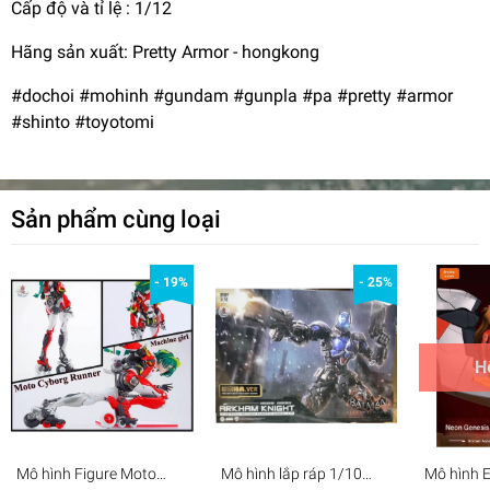
Cấp độ và tỉ lệ : 1/12
Hãng sản xuất: Pretty Armor - hongkong
#dochoi #mohinh #gundam #gunpla #pa #pretty #armor
#shinto #toyotomi
Sản phẩm cùng loại
- 19%
- 25%
H
Mô hình Figure Moto
Mô hình lắp ráp 1/10
Mô hình 