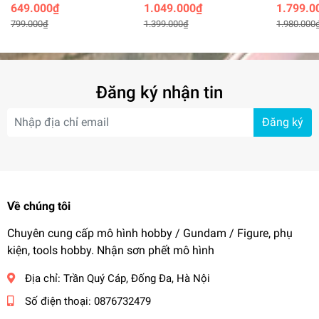
Cyborg Runner Machine
Batman Arkham Knight -
Evagelion
649.000₫
1.049.000₫
1.799.0
Girl SSX 155TB TURBO
Hemoxian
Asuka La
799.000₫
1.399.000₫
1.980.000
ACID
Entry Plug
Đăng ký nhận tin
Đăng ký
Về chúng tôi
Chuyên cung cấp mô hình hobby / Gundam / Figure, phụ
kiện, tools hobby. Nhận sơn phết mô hình
Địa chỉ:
Trần Quý Cáp, Đống Đa, Hà Nội
Số điện thoại:
0876732479