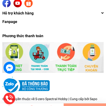
Hỗ trợ khách hàng
Fanpage
Phương thức thanh toán
Mô hình lắp ráp MG 1/100 Gundam Sandrock EW
ARMADILLO UNIT bandai
1.799.000₫
undefined
© Bản quyền thuộc về
S-zero Spectral Hobby
| Cung cấp bởi
Sapo