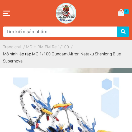
0
Trang chủ
/
MG-HiRM-FM-Re-1/100
/
Mô hình lắp ráp MG 1/100 Gundam Altron Nataku Shenlong Blue
Supernova