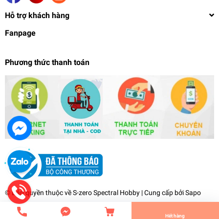
Hỗ trợ khách hàng
Fanpage
Phương thức thanh toán
Mô hình lắp ráp MG 1/100 Gundam Altron
Nataku Shenlong Blue Supernova
790.000₫
undefined
© Bản quyền thuộc về
S-zero Spectral Hobby
| Cung cấp bởi
Sapo
Tiến Hành Thanh Toán
Hết hàng